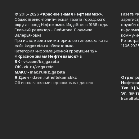
© 2015-2026
«Красное знамя Нефтекамск»
.
Газета 
Общественно-политическая газета городского
зарегист
округа город Нефтекамск. Издаётся с 1965 года.
службы п
Главный редактор - Сабитова Людмила
информац
Валерьяновна.
коммуник
При использовании материалов гиперссылка на
Регистра
сайт
kzgazeta.ru
обязательна.
11.06.2025
Категория информационной продукции
12+
«Красное знамя
Нефтекамск
» в
ВК -
vk.com/kz_gazeta
ОК -
ok.ru/kzgazeta
MAKC -
max.ru/kz_gazeta
Я.Дзен -
dzen.ru/neftekamskkz
Отдел р
Об использовании персональных данных
Нефтек
Тел. 8 (
Эл. почт
kznefte