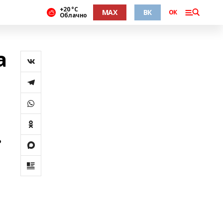
+20 °С
MAX
ВК
ОК
Облачно
а
ь