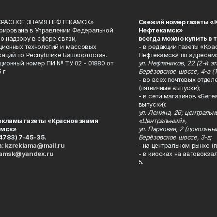
«КРАСНОЕ ЗНАМЯ НЕФТЕКАМСК»
Свежий номер газеты «
рирована в Управлении Федеральной
Нефтекамск»
о надзору в сфере связи,
всегда можно купить в 
ионных технологий и массовых
- в редакции газеты «Кра
аций по Республике Башкортостан.
Нефтекамск» по адресам:
ционный номер ПИ № ТУ 02 - 01880 от
ул. Нефтяников, 22 (2-й эта
 г.
Берёзовское шоссе, 4-а (1
- во всех почтовых отдел
(пятничные выпуски);
- в сети магазинов «Беге
выпуски):
ул. Ленина, 26; централь
екламы газеты «Красное знамя
«Центральный»,
амск»
ул. Парковая, 2 (цокольны
34783) 7-45-35.
Берёзовское шоссе, 3-в;
а:
kzreklama@mail.ru
- на центральном рынке (п
kamsk@yandex.ru
- в киосках на автовокза
5.