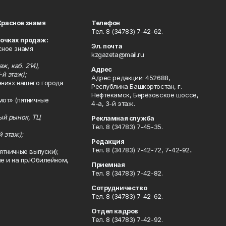
Красное знамя
Телефон
Тел. 8 (34783) 7-42-62.
точках продаж:
Эл. почта
сное знамя
kzgazeta@mail.ru
ж, каб. 214),
Адрес
-й этаж);
Адрес редакции: 452688,
ениях нашего города
Республика Башкортостан, г.
Нефтекамск, Берёзовское шоссе,
мот» (пятничные
4-а, 3-й этаж.
ный рынок, ТЦ
Рекламная служба
Тел. 8 (34783) 7-45-35.
й этаж);
Редакция
Тел. 8 (34783) 7-42-72, 7-42-92..
ятничные выпуски);
ле и на пр.Юбилейном,
Приемная
Тел. 8 (34783) 7-42-82.
Сотрудничество
Тел. 8 (34783) 7-42-62.
Отдел кадров
Тел. 8 (34783) 7-42-92.