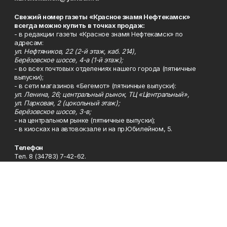
Свежий номер газеты «Красное знамя Нефтекамск»
всегда можно купить в точках продаж:
- в редакции газеты «Красное знамя Нефтекамск» по
адресам:
ул. Нефтяников, 22 (2-й этаж, каб. 214),
Берёзовское шоссе, 4-а (1-й этаж);
- во всех почтовых отделениях нашего города (пятничные
выпуски);
- в сети магазинов «Бегемот» (пятничные выпуски):
ул. Ленина, 26; центральный рынок, ТЦ «Центральный»,
ул. Парковая, 2 (цокольный этаж);
Берёзовское шоссе, 3-в;
- на центральном рынке (пятничные выпуски);
- в киосках на автовокзале и на пр.Юбилейном, 5.
Телефон
Тел. 8 (34783) 7-42-62.
Эл. почта
kzgazeta@mail.ru
Адрес
Адрес редакции: 452688, Республика Башкортостан, г.
Нефтекамск, Берёзовское шоссе, 4-а, 3-й этаж.
Рекламная служба