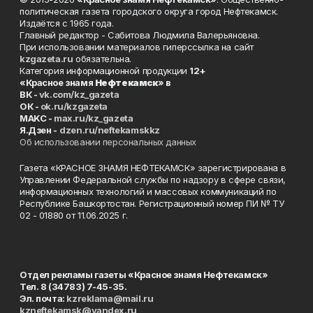
политическая газета городского округа город Нефтекамск.
Издаётся с 1965 года.
Главный редактор - Сабитова Людмила Валерьяновна.
При использовании материалов гиперссылка на сайт
kzgazeta.ru
обязательна.
Категория информационной продукции
12+
«Красное знамя
Нефтекамск
» в
ВК -
vk.com/kz_gazeta
ОК -
ok.ru/kzgazeta
MAKC -
max.ru/kz_gazeta
Я.Дзен -
dzen.ru/neftekamskkz
Об использовании персональных данных
Газета «КРАСНОЕ ЗНАМЯ НЕФТЕКАМСК» зарегистрирована в
Управлении Федеральной службы по надзору в сфере связи,
информационных технологий и массовых коммуникаций по
Республике Башкортостан. Регистрационный номер ПИ № ТУ
02 - 01880 от 11.06.2025 г.
Отдел рекламы газеты «Красное знамя Нефтекамск»
Тел. 8 (34783) 7-45-35.
Эл. почта:
kzreklama@mail.ru
kzneftekamsk@yandex.ru