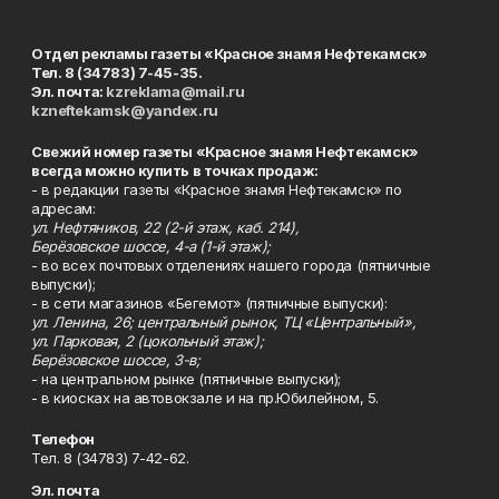
Отдел рекламы газеты «Красное знамя Нефтекамск»
Тел. 8 (34783) 7-45-35.
Эл. почта:
kzreklama@mail.ru
kzneftekamsk@yandex.ru
Свежий номер газеты «Красное знамя Нефтекамск»
всегда можно купить в точках продаж:
- в редакции газеты «Красное знамя Нефтекамск» по
адресам:
ул. Нефтяников, 22 (2-й этаж, каб. 214),
Берёзовское шоссе, 4-а (1-й этаж);
- во всех почтовых отделениях нашего города (пятничные
выпуски);
- в сети магазинов «Бегемот» (пятничные выпуски):
ул. Ленина, 26; центральный рынок, ТЦ «Центральный»,
ул. Парковая, 2 (цокольный этаж);
Берёзовское шоссе, 3-в;
- на центральном рынке (пятничные выпуски);
- в киосках на автовокзале и на пр.Юбилейном, 5.
Телефон
Тел. 8 (34783) 7-42-62.
Эл. почта