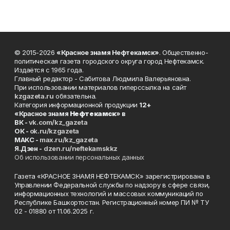
© 2015-2026
«Красное знамя Нефтекамск»
. Общественно-
политическая газета городского округа город Нефтекамск.
Издаётся с 1965 года.
Главный редактор - Сабитова Людмила Валерьяновна.
При использовании материалов гиперссылка на сайт
kzgazeta.ru
обязательна.
Категория информационной продукции
12+
«Красное знамя
Нефтекамск
» в
ВК -
vk.com/kz_gazeta
ОК -
ok.ru/kzgazeta
MAKC -
max.ru/kz_gazeta
Я.Дзен -
dzen.ru/neftekamskkz
Об использовании персональных данных
Газета «КРАСНОЕ ЗНАМЯ НЕФТЕКАМСК» зарегистрирована в
Управлении Федеральной службы по надзору в сфере связи,
информационных технологий и массовых коммуникаций по
Республике Башкортостан. Регистрационный номер ПИ № ТУ
02 - 01880 от 11.06.2025 г.