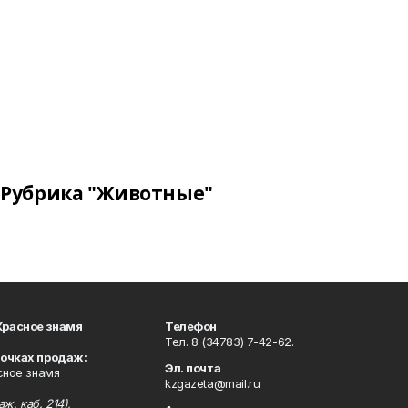
Рубрика "Животные"
Красное знамя
Телефон
Тел. 8 (34783) 7-42-62.
точках продаж:
Эл. почта
сное знамя
kzgazeta@mail.ru
ж, каб. 214),