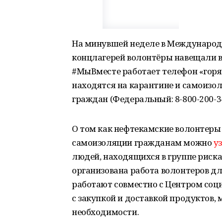
На минувшей неделе в Международ
концлагерей волонтёры навещали в
#МыВместе работает телефон «горя
находятся на карантине и самоизо
граждан (Федеральный: 8-800-200-34-
О том как нефтекамские волонтер
самоизоляции гражданам можно
у
людей, находящихся в группе риска
организована работа волонтеров д
работают совместно с Центром соц
с закупкой и доставкой продуктов,
необходимости.