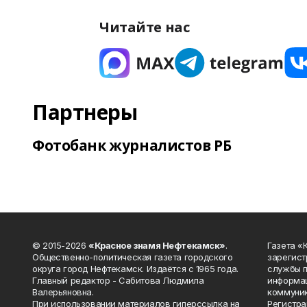
Читайте нас
Партнеры
Фотобанк журналистов РБ
© 2015-2026
«Красное знамя Нефтекамск»
.
Газета 
Общественно-политическая газета городского
зарегист
округа город Нефтекамск. Издаётся с 1965 года.
службы п
Главный редактор - Сабитова Людмила
информац
Валерьяновна.
коммуник
При использовании материалов гиперссылка на
Регистра