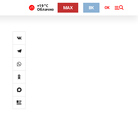
+19 °С
MAX
ВК
ОК
Облачно