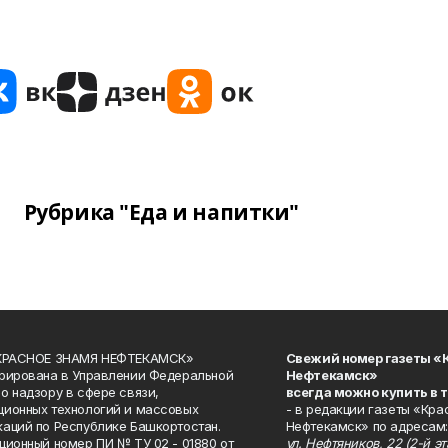
Рубрика "Еда и напитки"
«КРАСНОЕ ЗНАМЯ НЕФТЕКАМСК»
Свежий номер газеты «
рирована в Управлении Федеральной
Нефтекамск»
о надзору в сфере связи,
всегда можно купить в 
ионных технологий и массовых
- в редакции газеты «Кра
аций по Республике Башкортостан.
Нефтекамск» по адресам:
ционный номер ПИ № ТУ 02 - 01880 от
ул. Нефтяников, 22 (2-й эта