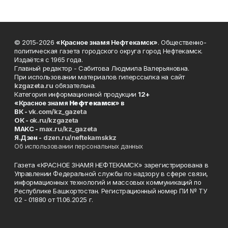
© 2015-2026
«Красное знамя Нефтекамск»
. Общественно-
политическая газета городского округа город Нефтекамск.
Издаётся с 1965 года.
Главный редактор - Сабитова Людмила Валерьяновна.
При использовании материалов гиперссылка на сайт
kzgazeta.ru
обязательна.
Категория информационной продукции
12+
«Красное знамя
Нефтекамск
» в
ВК -
vk.com/kz_gazeta
ОК -
ok.ru/kzgazeta
MAKC -
max.ru/kz_gazeta
Я.Дзен -
dzen.ru/neftekamskkz
Об использовании персональных данных
Газета «КРАСНОЕ ЗНАМЯ НЕФТЕКАМСК» зарегистрирована в
Управлении Федеральной службы по надзору в сфере связи,
информационных технологий и массовых коммуникаций по
Республике Башкортостан. Регистрационный номер ПИ № ТУ
02 - 01880 от 11.06.2025 г.