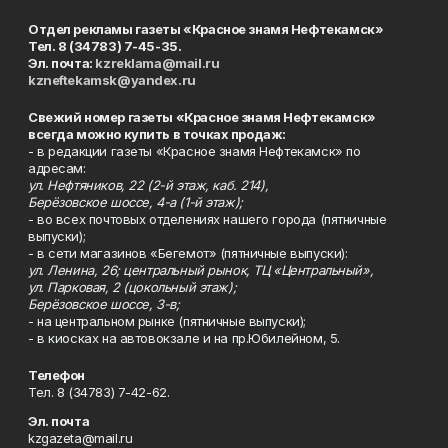
Отдел рекламы газеты «Красное знамя Нефтекамск»
Тел. 8 (34783) 7-45-35.
Эл. почта:
kzreklama@mail.ru
kzneftekamsk@yandex.ru
Свежий номер газеты «Красное знамя Нефтекамск»
всегда можно купить в точках продаж:
- в редакции газеты «Красное знамя Нефтекамск» по
адресам:
ул. Нефтяников, 22 (2-й этаж, каб. 214),
Берёзовское шоссе, 4-а (1-й этаж);
- во всех почтовых отделениях нашего города (пятничные
выпуски);
- в сети магазинов «Бегемот» (пятничные выпуски):
ул. Ленина, 26; центральный рынок, ТЦ «Центральный»,
ул. Парковая, 2 (цокольный этаж);
Берёзовское шоссе, 3-в;
- на центральном рынке (пятничные выпуски);
- в киосках на автовокзале и на пр.Юбилейном, 5.
Телефон
Тел. 8 (34783) 7-42-62.
Эл. почта
kzgazeta@mail.ru