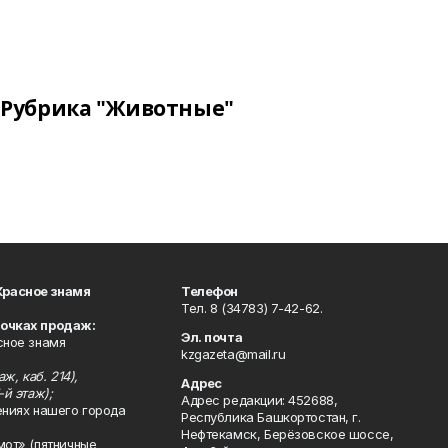
Рубрика "Животные"
Красное знамя
Телефон
Тел. 8 (34783) 7-42-62.
точках продаж:
Эл. почта
сное знамя
kzgazeta@mail.ru
ж, каб. 214),
Адрес
-й этаж);
Адрес редакции: 452688,
ениях нашего города
Республика Башкортостан, г.
Нефтекамск, Берёзовское шоссе,
мот» (пятничные