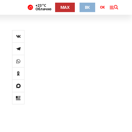
+23 °С
MAX
ВК
ОК
Облачно