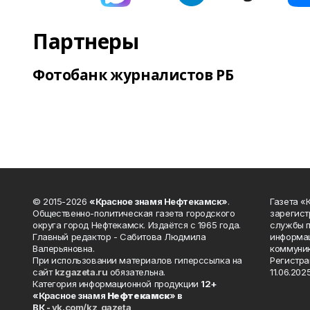
Партнеры
Фотобанк журналистов РБ
© 2015-2026
«Красное знамя Нефтекамск»
.
Газета 
Общественно-политическая газета городского
зарегист
округа город Нефтекамск. Издаётся с 1965 года.
службы п
Главный редактор - Сабитова Людмила
информац
Валерьяновна.
коммуник
При использовании материалов гиперссылка на
Регистра
сайт
kzgazeta.ru
обязательна.
11.06.2025
Категория информационной продукции
12+
«Красное знамя
Нефтекамск
» в
ВК -
vk.com/kz_gazeta