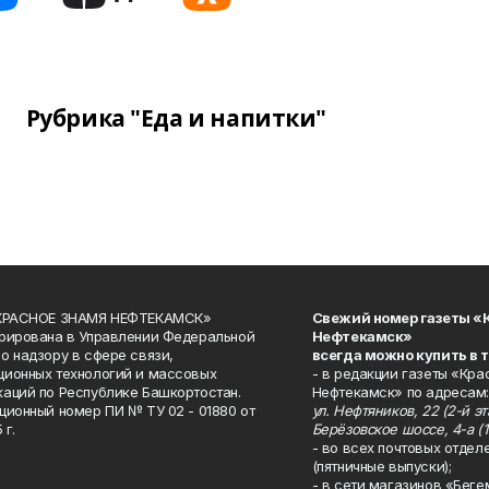
Рубрика "Еда и напитки"
«КРАСНОЕ ЗНАМЯ НЕФТЕКАМСК»
Свежий номер газеты «
рирована в Управлении Федеральной
Нефтекамск»
о надзору в сфере связи,
всегда можно купить в 
ионных технологий и массовых
- в редакции газеты «Кра
аций по Республике Башкортостан.
Нефтекамск» по адресам:
ционный номер ПИ № ТУ 02 - 01880 от
ул. Нефтяников, 22 (2-й эта
 г.
Берёзовское шоссе, 4-а (1
- во всех почтовых отдел
(пятничные выпуски);
- в сети магазинов «Беге