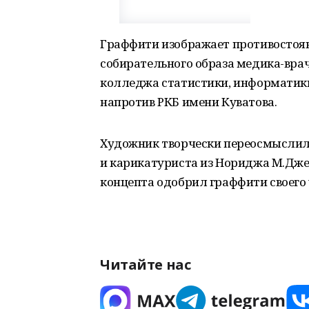
Граффити изображает противостоян
собирательного образа медика-врач
колледжа статистики, информатик
напротив РКБ имени Куватова.
Художник творчески переосмыслил 
и карикатуриста из Нориджа М.Джей 
концепта одобрил граффити своего
Читайте нас