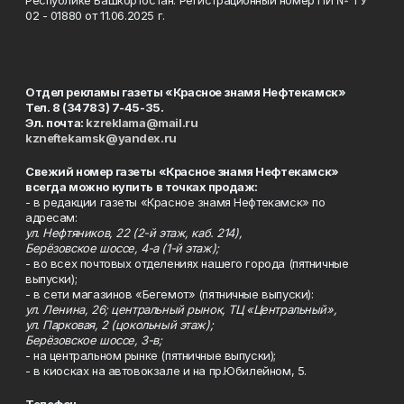
Республике Башкортостан. Регистрационный номер ПИ № ТУ
02 - 01880 от 11.06.2025 г.
Отдел рекламы газеты «Красное знамя Нефтекамск»
Тел. 8 (34783) 7-45-35.
Эл. почта:
kzreklama@mail.ru
kzneftekamsk@yandex.ru
Свежий номер газеты «Красное знамя Нефтекамск»
всегда можно купить в точках продаж:
- в редакции газеты «Красное знамя Нефтекамск» по
адресам:
ул. Нефтяников, 22 (2-й этаж, каб. 214),
Берёзовское шоссе, 4-а (1-й этаж);
- во всех почтовых отделениях нашего города (пятничные
выпуски);
- в сети магазинов «Бегемот» (пятничные выпуски):
ул. Ленина, 26; центральный рынок, ТЦ «Центральный»,
ул. Парковая, 2 (цокольный этаж);
Берёзовское шоссе, 3-в;
- на центральном рынке (пятничные выпуски);
- в киосках на автовокзале и на пр.Юбилейном, 5.