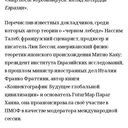
Евразии».
Перечислив известных докладчиков, среди
которых автор теории о «черном лебеде» Нассим
Талеб; французский сценарист, продюсер и
писатель Люк Бессон; американский физик-
теоретик японского происхождения Митио Каку;
президент института Евразийских исследований,
в прошлом министр иностранных дел Италии
Франко Фраттини, автор книги
«Коннектография: Будущее глобальной
цивилизации» и основатель FuturMap Параг
Ханна, она проанонсировала своё участие в
ПМОФ в качестве модератора международной
сессии.