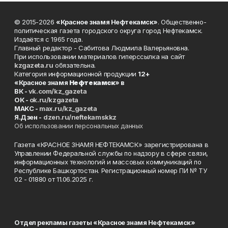
© 2015-2026
«Красное знамя Нефтекамск»
. Общественно-
политическая газета городского округа город Нефтекамск.
Издаётся с 1965 года.
Главный редактор - Сабитова Людмила Валерьяновна.
При использовании материалов гиперссылка на сайт
kzgazeta.ru
обязательна.
Категория информационной продукции
12+
«Красное знамя
Нефтекамск
» в
ВК -
vk.com/kz_gazeta
ОК -
ok.ru/kzgazeta
MAKC -
max.ru/kz_gazeta
Я.Дзен -
dzen.ru/neftekamskkz
Об использовании персональных данных
Газета «КРАСНОЕ ЗНАМЯ НЕФТЕКАМСК» зарегистрирована в
Управлении Федеральной службы по надзору в сфере связи,
информационных технологий и массовых коммуникаций по
Республике Башкортостан. Регистрационный номер ПИ № ТУ
02 - 01880 от 11.06.2025 г.
Отдел рекламы газеты «Красное знамя Нефтекамск»