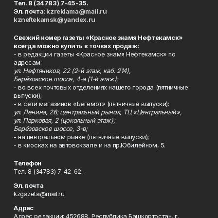
Тел. 8 (34783) 7-45-35.
Эл. почта:
kzreklama@mail.ru
kzneftekamsk@yandex.ru
Свежий номер газеты «Красное знамя Нефтекамск»
всегда можно купить в точках продаж:
- в редакции газеты «Красное знамя Нефтекамск» по
адресам:
ул. Нефтяников, 22 (2-й этаж, каб. 214),
Берёзовское шоссе, 4-а (1-й этаж);
- во всех почтовых отделениях нашего города (пятничные
выпуски);
- в сети магазинов «Бегемот» (пятничные выпуски):
ул. Ленина, 26; центральный рынок, ТЦ «Центральный»,
ул. Парковая, 2 (цокольный этаж);
Берёзовское шоссе, 3-в;
- на центральном рынке (пятничные выпуски);
- в киосках на автовокзале и на пр.Юбилейном, 5.
Телефон
Тел. 8 (34783) 7-42-62.
Эл. почта
kzgazeta@mail.ru
Адрес
Адрес редакции: 452688, Республика Башкортостан, г.