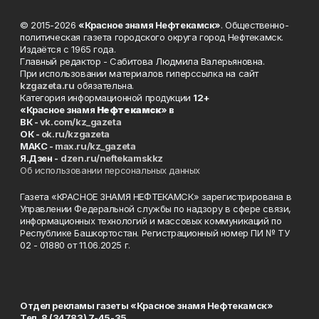
© 2015-2026
«Красное знамя Нефтекамск»
. Общественно-
политическая газета городского округа город Нефтекамск.
Издаётся с 1965 года.
Главный редактор - Сабитова Людмила Валерьяновна.
При использовании материалов гиперссылка на сайт
kzgazeta.ru
обязательна.
Категория информационной продукции
12+
«Красное знамя
Нефтекамск
» в
ВК -
vk.com/kz_gazeta
ОК -
ok.ru/kzgazeta
MAKC -
max.ru/kz_gazeta
Я.Дзен -
dzen.ru/neftekamskkz
Об использовании персональных данных
Газета «КРАСНОЕ ЗНАМЯ НЕФТЕКАМСК» зарегистрирована в
Управлении Федеральной службы по надзору в сфере связи,
информационных технологий и массовых коммуникаций по
Республике Башкортостан. Регистрационный номер ПИ № ТУ
02 - 01880 от 11.06.2025 г.
Отдел рекламы газеты «Красное знамя Нефтекамск»
Тел. 8 (34783) 7-45-35.