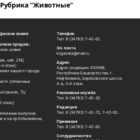
Рубрика "Животные"
Красное знамя
Телефон
Тел. 8 (34783) 7-42-62.
точках продаж:
Эл. почта
сное знамя
kzgazeta@mail.ru
ж, каб. 214),
Адрес
-й этаж);
Адрес редакции: 452688,
ениях нашего города
Республика Башкортостан, г.
Нефтекамск, Берёзовское шоссе,
мот» (пятничные
4-а, 3-й этаж.
ный рынок, ТЦ
Рекламная служба
Тел. 8 (34783) 7-45-35.
й этаж);
Редакция
Тел. 8 (34783) 7-42-72, 7-42-92..
ятничные выпуски);
ле и на пр.Юбилейном,
Приемная
Тел. 8 (34783) 7-42-82.
Сотрудничество