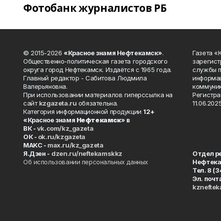
Фотобанк журналистов РБ
© 2015-2026
«Красное знамя Нефтекамск»
.
Газета 
Общественно-политическая газета городского
зарегист
округа город Нефтекамск. Издаётся с 1965 года.
службы п
Главный редактор - Сабитова Людмила
информац
Валерьяновна.
коммуник
При использовании материалов гиперссылка на
Регистра
сайт
kzgazeta.ru
обязательна.
11.06.2025
Категория информационной продукции
12+
«Красное знамя
Нефтекамск
» в
ВК -
vk.com/kz_gazeta
ОК -
ok.ru/kzgazeta
MAKC -
max.ru/kz_gazeta
Я.Дзен -
dzen.ru/neftekamskkz
Отдел р
Об использовании персональных данных
Нефтек
Тел. 8 (
Эл. почт
kznefte