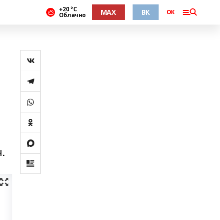
+20 °С
MAX
ВК
ОК
Облачно
.