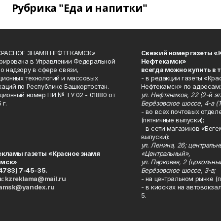
Рубрика "Еда и напитки"
«КРАСНОЕ ЗНАМЯ НЕФТЕКАМСК»
Свежий номер газеты «
рирована в Управлении Федеральной
Нефтекамск»
о надзору в сфере связи,
всегда можно купить в 
ионных технологий и массовых
- в редакции газеты «Кра
аций по Республике Башкортостан.
Нефтекамск» по адресам:
ционный номер ПИ № ТУ 02 - 01880 от
ул. Нефтяников, 22 (2-й эта
 г.
Берёзовское шоссе, 4-а (1
- во всех почтовых отдел
(пятничные выпуски);
- в сети магазинов «Беге
выпуски):
ул. Ленина, 26; централь
екламы газеты «Красное знамя
«Центральный»,
амск»
ул. Парковая, 2 (цокольны
34783) 7-45-35.
Берёзовское шоссе, 3-в;
а:
kzreklama@mail.ru
- на центральном рынке (п
kamsk@yandex.ru
- в киосках на автовокза
5.