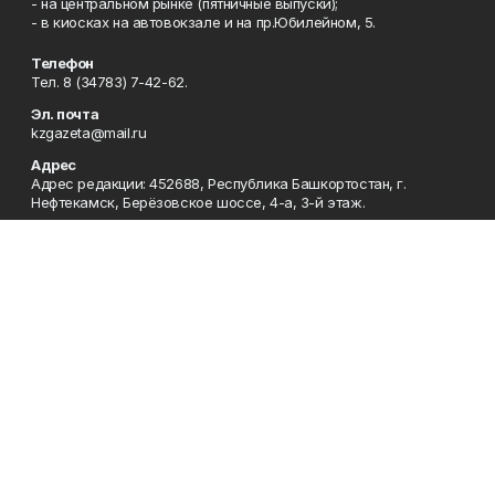
- на центральном рынке (пятничные выпуски);
- в киосках на автовокзале и на пр.Юбилейном, 5.
Телефон
Тел. 8 (34783) 7-42-62.
Эл. почта
kzgazeta@mail.ru
Адрес
Адрес редакции: 452688, Республика Башкортостан, г.
Нефтекамск, Берёзовское шоссе, 4-а, 3-й этаж.
Рекламная служба
Тел. 8 (34783) 7-45-35.
Редакция
Тел. 8 (34783) 7-42-72, 7-42-92..
Приемная
Тел. 8 (34783) 7-42-82.
Сотрудничество
Тел. 8 (34783) 7-42-62.
Отдел кадров
Тел. 8 (34783) 7-42-92.