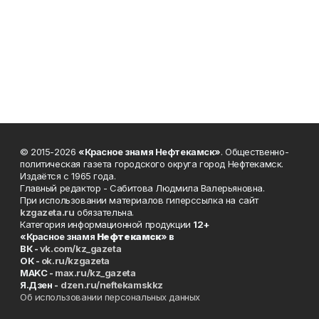
© 2015-2026
«Красное знамя Нефтекамск»
. Общественно-
политическая газета городского округа город Нефтекамск.
Издаётся с 1965 года.
Главный редактор - Сабитова Людмила Валерьяновна.
При использовании материалов гиперссылка на сайт
kzgazeta.ru
обязательна.
Категория информационной продукции
12+
«Красное знамя
Нефтекамск
» в
ВК -
vk.com/kz_gazeta
ОК -
ok.ru/kzgazeta
MAKC -
max.ru/kz_gazeta
Я.Дзен -
dzen.ru/neftekamskkz
Об использовании персональных данных