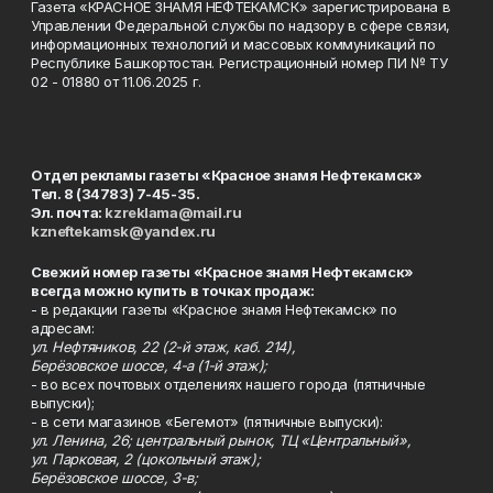
Газета «КРАСНОЕ ЗНАМЯ НЕФТЕКАМСК» зарегистрирована в
Управлении Федеральной службы по надзору в сфере связи,
информационных технологий и массовых коммуникаций по
Республике Башкортостан. Регистрационный номер ПИ № ТУ
02 - 01880 от 11.06.2025 г.
Отдел рекламы газеты «Красное знамя Нефтекамск»
Тел. 8 (34783) 7-45-35.
Эл. почта:
kzreklama@mail.ru
kzneftekamsk@yandex.ru
Свежий номер газеты «Красное знамя Нефтекамск»
всегда можно купить в точках продаж:
- в редакции газеты «Красное знамя Нефтекамск» по
адресам:
ул. Нефтяников, 22 (2-й этаж, каб. 214),
Берёзовское шоссе, 4-а (1-й этаж);
- во всех почтовых отделениях нашего города (пятничные
выпуски);
- в сети магазинов «Бегемот» (пятничные выпуски):
ул. Ленина, 26; центральный рынок, ТЦ «Центральный»,
ул. Парковая, 2 (цокольный этаж);
Берёзовское шоссе, 3-в;