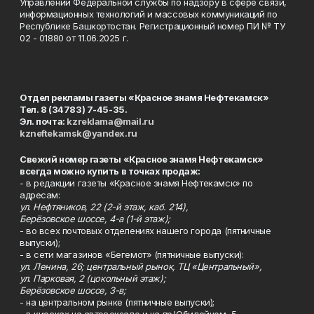
Управлении Федеральной службы по надзору в сфере связи,
информационных технологий и массовых коммуникаций по
Республике Башкортостан. Регистрационный номер ПИ № ТУ
02 - 01880 от 11.06.2025 г.
Отдел рекламы газеты «Красное знамя Нефтекамск»
Тел. 8 (34783) 7-45-35.
Эл. почта:
kzreklama@mail.ru
kzneftekamsk@yandex.ru
Свежий номер газеты «Красное знамя Нефтекамск»
всегда можно купить в точках продаж:
- в редакции газеты «Красное знамя Нефтекамск» по
адресам:
ул. Нефтяников, 22 (2-й этаж, каб. 214),
Берёзовское шоссе, 4-а (1-й этаж);
- во всех почтовых отделениях нашего города (пятничные
выпуски);
- в сети магазинов «Бегемот» (пятничные выпуски):
ул. Ленина, 26; центральный рынок, ТЦ «Центральный»,
ул. Парковая, 2 (цокольный этаж);
Берёзовское шоссе, 3-в;
- на центральном рынке (пятничные выпуски);