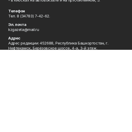
- в киосках на автовокзале и на пр.Юбилейном, 5.
Телефон
Тел. 8 (34783) 7-42-62.
Эл. почта
kzgazeta@mail.ru
Адрес
Адрес редакции: 452688, Республика Башкортостан, г.
Нефтекамск, Берёзовское шоссе, 4-а, 3-й этаж.
Рекламная служба
Тел. 8 (34783) 7-45-35.
Редакция
Тел. 8 (34783) 7-42-72, 7-42-92..
Приемная
Тел. 8 (34783) 7-42-82.
Сотрудничество
Тел. 8 (34783) 7-42-62.
Отдел кадров
Тел. 8 (34783) 7-42-92.