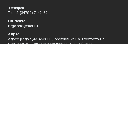
Телефон
Тел. 8 (34783) 7-42-62.
Эл. почта
kzgazeta@mail.ru
Адрес
Адрес редакции: 452688, Республика Башкортостан, г.
Нефтекамск, Берёзовское шоссе, 4-а, 3-й этаж.
Рекламная служба
Тел. 8 (34783) 7-45-35.
Редакция
Тел. 8 (34783) 7-42-72, 7-42-92..
Приемная
Тел. 8 (34783) 7-42-82.
Сотрудничество
Тел. 8 (34783) 7-42-62.
Отдел кадров
Тел. 8 (34783) 7-42-92.