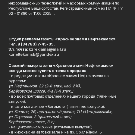
информационных технологий и массовых коммуникаций по
Республике Башкортостан. Регистрационный номер ПИ № ТУ
02 - 01880 от 11.06.2025 г.
Отдел рекламы газеты «Красное знамя Нефтекамск»
Тел. 8 (34783) 7-45-35.
Эл. почта:
kzreklama@mail.ru
kzneftekamsk@yandex.ru
Свежий номер газеты «Красное знамя Нефтекамск»
всегда можно купить в точках продаж:
- в редакции газеты «Красное знамя Нефтекамск» по
адресам:
ул. Нефтяников, 22 (2-й этаж, каб. 214),
Берёзовское шоссе, 4-а (1-й этаж);
- во всех почтовых отделениях нашего города (пятничные
выпуски);
- в сети магазинов «Бегемот» (пятничные выпуски):
ул. Ленина, 26; центральный рынок, ТЦ «Центральный»,
ул. Парковая, 2 (цокольный этаж);
Берёзовское шоссе, 3-в;
- на центральном рынке (пятничные выпуски);
- в киосках на автовокзале и на пр.Юбилейном, 5.