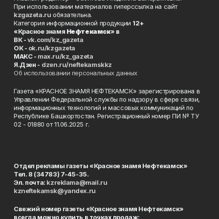
При использовании материалов гиперссылка на сайт
kzgazeta.ru
обязательна.
Категория информационной продукции
12+
«Красное знамя
Нефтекамск
» в
ВК -
vk.com/kz_gazeta
ОК -
ok.ru/kzgazeta
MAKC -
max.ru/kz_gazeta
Я.Дзен -
dzen.ru/neftekamskkz
Об использовании персональных данных
Газета «КРАСНОЕ ЗНАМЯ НЕФТЕКАМСК» зарегистрирована в
Управлении Федеральной службы по надзору в сфере связи,
информационных технологий и массовых коммуникаций по
Республике Башкортостан. Регистрационный номер ПИ № ТУ
02 - 01880 от 11.06.2025 г.
Отдел рекламы газеты «Красное знамя Нефтекамск»
Тел. 8 (34783) 7-45-35.
Эл. почта:
kzreklama@mail.ru
kzneftekamsk@yandex.ru
Свежий номер газеты «Красное знамя Нефтекамск»
всегда можно купить в точках продаж: