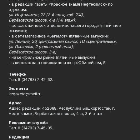
- в редакции газеты «Красное знамя Нефтекамск» по
адресам:
ул. Нефтяников, 22 (2-й этаж, каб. 214),
Берёзовское шоссе, 4-а (1-й этаж);
- во всех почтовых отделениях нашего города (пятничные
выпуски);
- в сети магазинов «Бегемот» (пятничные выпуски):
ул. Ленина, 26; центральный рынок, ТЦ «Центральный»,
ул. Парковая, 2 (цокольный этаж);
Берёзовское шоссе, 3-в;
- на центральном рынке (пятничные выпуски);
- в киосках на автовокзале и на пр.Юбилейном, 5.
Телефон
Тел. 8 (34783) 7-42-62.
Эл. почта
kzgazeta@mail.ru
Адрес
Адрес редакции: 452688, Республика Башкортостан, г.
Нефтекамск, Берёзовское шоссе, 4-а, 3-й этаж.
Рекламная служба
Тел. 8 (34783) 7-45-35.
Редакция