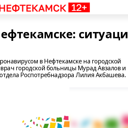
Нефтекамске: ситуац
оронавирусом в Нефтекамске на городской
вврач городской больницы Мурад Авзалов и
отдела Роспотребнадзора Лилия Акбашева.