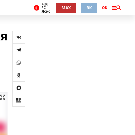
+26
MAX
ВК
°С
ОК
Ясно
ия