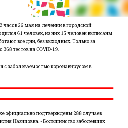
 часов 26 мая на лечении в городской
одился 61 человек, из них 15 человек выписаны
отают все дни, без выходных. Только за
368 тестов на COVID-19.
ия с заболеваемостью коронавирусом в
ске официально подтверждены 288 случаев
Лилия Назиповна. - Большинство заболевших