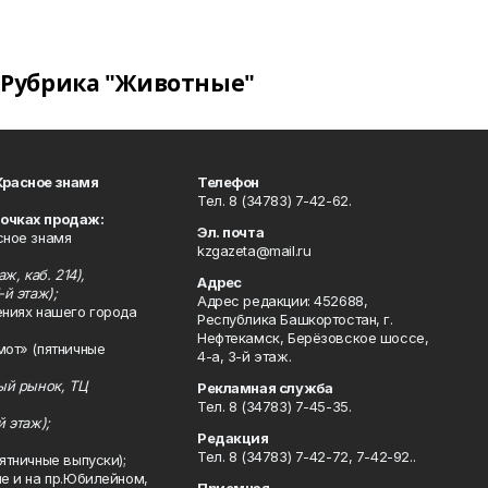
Рубрика "Животные"
Красное знамя
Телефон
Тел. 8 (34783) 7-42-62.
точках продаж:
Эл. почта
сное знамя
kzgazeta@mail.ru
ж, каб. 214),
Адрес
-й этаж);
Адрес редакции: 452688,
ениях нашего города
Республика Башкортостан, г.
Нефтекамск, Берёзовское шоссе,
мот» (пятничные
4-а, 3-й этаж.
ный рынок, ТЦ
Рекламная служба
Тел. 8 (34783) 7-45-35.
й этаж);
Редакция
Тел. 8 (34783) 7-42-72, 7-42-92..
ятничные выпуски);
ле и на пр.Юбилейном,