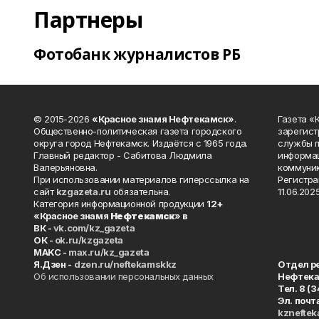
Партнеры
Фотобанк журналистов РБ
© 2015-2026
«Красное знамя Нефтекамск»
.
Газета 
Общественно-политическая газета городского
зарегист
округа город Нефтекамск. Издаётся с 1965 года.
службы п
Главный редактор - Сабитова Людмила
информац
Валерьяновна.
коммуник
При использовании материалов гиперссылка на
Регистра
сайт
kzgazeta.ru
обязательна.
11.06.2025
Категория информационной продукции
12+
«Красное знамя
Нефтекамск
» в
ВК -
vk.com/kz_gazeta
ОК -
ok.ru/kzgazeta
MAKC -
max.ru/kz_gazeta
Я.Дзен -
dzen.ru/neftekamskkz
Отдел р
Об использовании персональных данных
Нефтек
Тел. 8 (
Эл. почт
kznefte