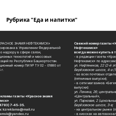
Рубрика "Еда и напитки"
«КРАСНОЕ ЗНАМЯ НЕФТЕКАМСК»
Свежий номер газеты «
рирована в Управлении Федеральной
Нефтекамск»
о надзору в сфере связи,
всегда можно купить в 
ионных технологий и массовых
- в редакции газеты «Кра
аций по Республике Башкортостан.
Нефтекамск» по адресам:
ционный номер ПИ № ТУ 02 - 01880 от
ул. Нефтяников, 22 (2-й эта
 г.
Берёзовское шоссе, 4-а (1
- во всех почтовых отдел
(пятничные выпуски);
- в сети магазинов «Беге
выпуски):
ул. Ленина, 26; централь
екламы газеты «Красное знамя
«Центральный»,
амск»
ул. Парковая, 2 (цокольны
34783) 7-45-35.
Берёзовское шоссе, 3-в;
а:
kzreklama@mail.ru
- на центральном рынке (п
kamsk@yandex.ru
- в киосках на автовокза