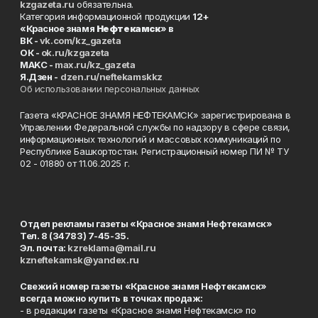
kzgazeta.ru
обязательна.
Категория информационной продукции
12+
«Красное знамя
Нефтекамск
» в
ВК -
vk.com/kz_gazeta
ОК -
ok.ru/kzgazeta
MAKC -
max.ru/kz_gazeta
Я.Дзен -
dzen.ru/neftekamskkz
Об использовании персональных данных
Газета «КРАСНОЕ ЗНАМЯ НЕФТЕКАМСК» зарегистрирована в
Управлении Федеральной службы по надзору в сфере связи,
информационных технологий и массовых коммуникаций по
Республике Башкортостан. Регистрационный номер ПИ № ТУ
02 - 01880 от 11.06.2025 г.
Отдел рекламы газеты «Красное знамя Нефтекамск»
Тел. 8 (34783) 7-45-35.
Эл. почта:
kzreklama@mail.ru
kzneftekamsk@yandex.ru
Свежий номер газеты «Красное знамя Нефтекамск»
всегда можно купить в точках продаж:
- в редакции газеты «Красное знамя Нефтекамск» по