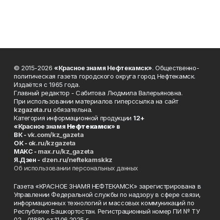
© 2015-2026
«Красное знамя Нефтекамск»
. Общественно-
политическая газета городского округа город Нефтекамск.
Издаётся с 1965 года.
Главный редактор - Сабитова Людмила Валерьяновна.
При использовании материалов гиперссылка на сайт
kzgazeta.ru
обязательна.
Категория информационной продукции
12+
«Красное знамя
Нефтекамск
» в
ВК -
vk.com/kz_gazeta
ОК -
ok.ru/kzgazeta
MAKC -
max.ru/kz_gazeta
Я.Дзен -
dzen.ru/neftekamskkz
Об использовании персональных данных
Газета «КРАСНОЕ ЗНАМЯ НЕФТЕКАМСК» зарегистрирована в
Управлении Федеральной службы по надзору в сфере связи,
информационных технологий и массовых коммуникаций по
Республике Башкортостан. Регистрационный номер ПИ № ТУ
02 - 01880 от 11.06.2025 г.