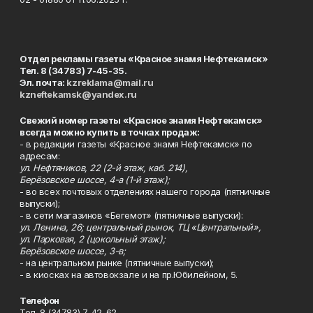
Отдел рекламы газеты «Красное знамя Нефтекамск»
Тел. 8 (34783) 7-45-35.
Эл. почта:
kzreklama@mail.ru
kzneftekamsk@yandex.ru
Свежий номер газеты «Красное знамя Нефтекамск»
всегда можно купить в точках продаж:
- в редакции газеты «Красное знамя Нефтекамск» по
адресам:
ул. Нефтяников, 22 (2-й этаж, каб. 214),
Берёзовское шоссе, 4-а (1-й этаж);
- во всех почтовых отделениях нашего города (пятничные
выпуски);
- в сети магазинов «Бегемот» (пятничные выпуски):
ул. Ленина, 26; центральный рынок, ТЦ «Центральный»,
ул. Парковая, 2 (цокольный этаж);
Берёзовское шоссе, 3-в;
- на центральном рынке (пятничные выпуски);
- в киосках на автовокзале и на пр.Юбилейном, 5.
Телефон
Тел. 8 (34783) 7-42-62.