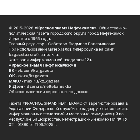
© 2015-2026
«Красное знамя Нефтекамск»
. Общественно-
политическая газета городского округа город Нефтекамск.
Издаётся с 1965 года.
Главный редактор - Сабитова Людмила Валерьяновна.
При использовании материалов гиперссылка на сайт
kzgazeta.ru
обязательна.
Категория информационной продукции
12+
«Красное знамя
Нефтекамск
» в
ВК -
vk.com/kz_gazeta
ОК -
ok.ru/kzgazeta
MAKC -
max.ru/kz_gazeta
Я.Дзен -
dzen.ru/neftekamskkz
Об использовании персональных данных
Газета «КРАСНОЕ ЗНАМЯ НЕФТЕКАМСК» зарегистрирована в
Управлении Федеральной службы по надзору в сфере связи,
информационных технологий и массовых коммуникаций по
Республике Башкортостан. Регистрационный номер ПИ № ТУ
02 - 01880 от 11.06.2025 г.