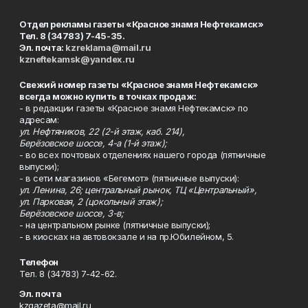
Отдел рекламы газеты «Красное знамя Нефтекамск»
Тел. 8 (34783) 7-45-35.
Эл. почта:
kzreklama@mail.ru
kzneftekamsk@yandex.ru
Свежий номер газеты «Красное знамя Нефтекамск»
всегда можно купить в точках продаж:
- в редакции газеты «Красное знамя Нефтекамск» по
адресам:
ул. Нефтяников, 22 (2-й этаж, каб. 214),
Берёзовское шоссе, 4-а (1-й этаж);
- во всех почтовых отделениях нашего города (пятничные
выпуски);
- в сети магазинов «Бегемот» (пятничные выпуски):
ул. Ленина, 26; центральный рынок, ТЦ «Центральный»,
ул. Парковая, 2 (цокольный этаж);
Берёзовское шоссе, 3-в;
- на центральном рынке (пятничные выпуски);
- в киосках на автовокзале и на пр.Юбилейном, 5.
Телефон
Тел. 8 (34783) 7-42-62.
Эл. почта
kzgazeta@mail.ru