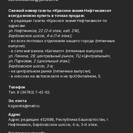
Свежий номер газеты «Красное знамя Нефтекамск»
всегда можно купить в точках продаж:
- в редакции газеты «Красное знамя Нефтекамск» по
адресам:
ул. Нефтяников, 22 (2-й этаж, каб. 214),
Берёзовское шоссе, 4-а (1-й этаж);
- во всех почтовых отделениях нашего города (пятничные
выпуски);
- в сети магазинов «Бегемот» (пятничные выпуски):
ул. Ленина, 26; центральный рынок, ТЦ «Центральный»,
ул. Парковая, 2 (цокольный этаж);
Берёзовское шоссе, 3-в;
- на центральном рынке (пятничные выпуски);
- в киосках на автовокзале и на пр.Юбилейном, 5.
Телефон
Тел. 8 (34783) 7-42-62.
Эл. почта
kzgazeta@mail.ru
Адрес
Адрес редакции: 452688, Республика Башкортостан, г.
Нефтекамск, Берёзовское шоссе, 4-а, 3-й этаж.
Рекламная служба