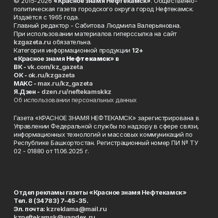
© 2015-2026
«Красное знамя Нефтекамск»
. Общественно-
политическая газета городского округа город Нефтекамск.
Издаётся с 1965 года.
Главный редактор - Сабитова Людмила Валерьяновна.
При использовании материалов гиперссылка на сайт
kzgazeta.ru
обязательна.
Категория информационной продукции
12+
«Красное знамя
Нефтекамск
» в
ВК -
vk.com/kz_gazeta
ОК -
ok.ru/kzgazeta
MAKC -
max.ru/kz_gazeta
Я.Дзен -
dzen.ru/neftekamskkz
Об использовании персональных данных
Газета «КРАСНОЕ ЗНАМЯ НЕФТЕКАМСК» зарегистрирована в
Управлении Федеральной службы по надзору в сфере связи,
информационных технологий и массовых коммуникаций по
Республике Башкортостан. Регистрационный номер ПИ № ТУ
02 - 01880 от 11.06.2025 г.
Отдел рекламы газеты «Красное знамя Нефтекамск»
Тел. 8 (34783) 7-45-35.
Эл. почта:
kzreklama@mail.ru
kzneftekamsk@yandex.ru