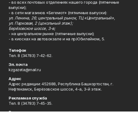
- во всех почтовых отделениях нашего города (пятничные
выпуски);
- в сети магазинов «Бегемот» (пятничные выпуски):
ул. Ленина, 26; центральный рынок, ТЦ «Центральный»,
ул. Парковая, 2 (цокольный этаж);
Берёзовское шоссе, 3-в;
- на центральном рынке (пятничные выпуски);
- в киосках на автовокзале и на пр.Юбилейном, 5.
Телефон
Тел. 8 (34783) 7-42-62.
Эл. почта
kzgazeta@mail.ru
Адрес
Адрес редакции: 452688, Республика Башкортостан, г.
Нефтекамск, Берёзовское шоссе, 4-а, 3-й этаж.
Рекламная служба
Тел. 8 (34783) 7-45-35.
Редакция
Тел. 8 (34783) 7-42-72, 7-42-92..
Приемная
Тел. 8 (34783) 7-42-82.