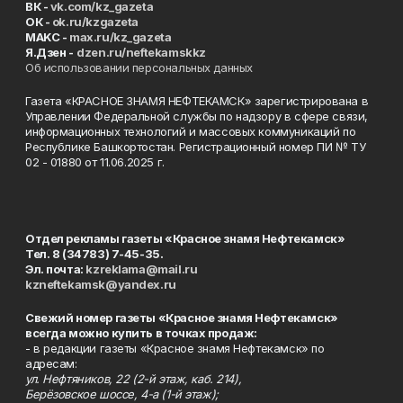
ВК -
vk.com/kz_gazeta
ОК -
ok.ru/kzgazeta
MAKC -
max.ru/kz_gazeta
Я.Дзен -
dzen.ru/neftekamskkz
Об использовании персональных данных
Газета «КРАСНОЕ ЗНАМЯ НЕФТЕКАМСК» зарегистрирована в
Управлении Федеральной службы по надзору в сфере связи,
информационных технологий и массовых коммуникаций по
Республике Башкортостан. Регистрационный номер ПИ № ТУ
02 - 01880 от 11.06.2025 г.
Отдел рекламы газеты «Красное знамя Нефтекамск»
Тел. 8 (34783) 7-45-35.
Эл. почта:
kzreklama@mail.ru
kzneftekamsk@yandex.ru
Свежий номер газеты «Красное знамя Нефтекамск»
всегда можно купить в точках продаж:
- в редакции газеты «Красное знамя Нефтекамск» по
адресам:
ул. Нефтяников, 22 (2-й этаж, каб. 214),
Берёзовское шоссе, 4-а (1-й этаж);