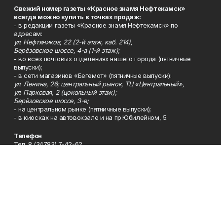
Свежий номер газеты «Красное знамя Нефтекамск»
всегда можно купить в точках продаж:
- в редакции газеты «Красное знамя Нефтекамск» по
адресам:
ул. Нефтяников, 22 (2-й этаж, каб. 214),
Берёзовское шоссе, 4-а (1-й этаж);
- во всех почтовых отделениях нашего города (пятничные
выпуски);
- в сети магазинов «Бегемот» (пятничные выпуски):
ул. Ленина, 26; центральный рынок, ТЦ «Центральный»,
ул. Парковая, 2 (цокольный этаж);
Берёзовское шоссе, 3-в;
- на центральном рынке (пятничные выпуски);
- в киосках на автовокзале и на пр.Юбилейном, 5.
Телефон
Тел. 8 (34783) 7-42-62.
Эл. почта
kzgazeta@mail.ru
Адрес
Адрес редакции: 452688, Республика Башкортостан, г.
Нефтекамск, Берёзовское шоссе, 4-а, 3-й этаж.
Рекламная служба
Тел. 8 (34783) 7-45-35.