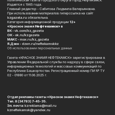
политическая газета городского округа город Нефтекамск.
Издаётся с 1965 года.
Главный редактор - Сабитова Людмила Валерьяновна.
При использовании материалов гиперссылка на сайт
kzgazeta.ru
обязательна.
Категория информационной продукции
12+
«Красное знамя
Нефтекамск
» в
ВК -
vk.com/kz_gazeta
ОК -
ok.ru/kzgazeta
MAKC -
max.ru/kz_gazeta
Я.Дзен -
dzen.ru/neftekamskkz
Об использовании персональных данных
Газета «КРАСНОЕ ЗНАМЯ НЕФТЕКАМСК» зарегистрирована в
Управлении Федеральной службы по надзору в сфере связи,
информационных технологий и массовых коммуникаций по
Республике Башкортостан. Регистрационный номер ПИ № ТУ
02 - 01880 от 11.06.2025 г.
Отдел рекламы газеты «Красное знамя Нефтекамск»
Тел. 8 (34783) 7-45-35.
Эл. почта:
kzreklama@mail.ru
kzneftekamsk@yandex.ru