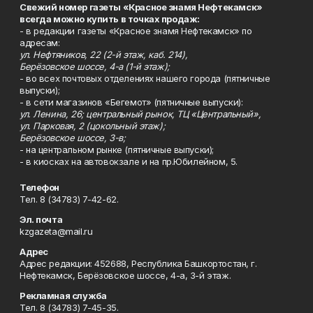
Свежий номер газеты «Красное знамя Нефтекамск»
всегда можно купить в точках продаж:
- в редакции газеты «Красное знамя Нефтекамск» по
адресам:
ул. Нефтяников, 22 (2-й этаж, каб. 214),
Берёзовское шоссе, 4-а (1-й этаж);
- во всех почтовых отделениях нашего города (пятничные
выпуски);
- в сети магазинов «Бегемот» (пятничные выпуски):
ул. Ленина, 26; центральный рынок, ТЦ «Центральный»,
ул. Парковая, 2 (цокольный этаж);
Берёзовское шоссе, 3-в;
- на центральном рынке (пятничные выпуски);
- в киосках на автовокзале и на пр.Юбилейном, 5.
Телефон
Тел. 8 (34783) 7-42-62.
Эл. почта
kzgazeta@mail.ru
Адрес
Адрес редакции: 452688, Республика Башкортостан, г.
Нефтекамск, Берёзовское шоссе, 4-а, 3-й этаж.
Рекламная служба
Тел. 8 (34783) 7-45-35.