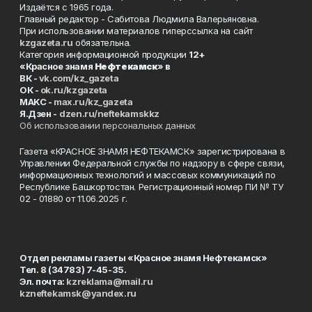
Издаётся с 1965 года.
Главный редактор - Сабитова Людмила Валерьяновна.
При использовании материалов гиперссылка на сайт
kzgazeta.ru
обязательна.
Категория информационной продукции
12+
«Красное знамя
Нефтекамск
» в
ВК -
vk.com/kz_gazeta
ОК -
ok.ru/kzgazeta
MAKC -
max.ru/kz_gazeta
Я.Дзен -
dzen.ru/neftekamskkz
Об использовании персональных данных
Газета «КРАСНОЕ ЗНАМЯ НЕФТЕКАМСК» зарегистрирована в
Управлении Федеральной службы по надзору в сфере связи,
информационных технологий и массовых коммуникаций по
Республике Башкортостан. Регистрационный номер ПИ № ТУ
02 - 01880 от 11.06.2025 г.
Отдел рекламы газеты «Красное знамя Нефтекамск»
Тел. 8 (34783) 7-45-35.
Эл. почта:
kzreklama@mail.ru
kzneftekamsk@yandex.ru