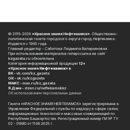
© 2015-2026
«Красное знамя Нефтекамск»
. Общественно-
политическая газета городского округа город Нефтекамск.
Издаётся с 1965 года.
Главный редактор - Сабитова Людмила Валерьяновна.
При использовании материалов гиперссылка на сайт
kzgazeta.ru
обязательна.
Категория информационной продукции
12+
«Красное знамя
Нефтекамск
» в
ВК -
vk.com/kz_gazeta
ОК -
ok.ru/kzgazeta
MAKC -
max.ru/kz_gazeta
Я.Дзен -
dzen.ru/neftekamskkz
Об использовании персональных данных
Газета «КРАСНОЕ ЗНАМЯ НЕФТЕКАМСК» зарегистрирована в
Управлении Федеральной службы по надзору в сфере связи,
информационных технологий и массовых коммуникаций по
Республике Башкортостан. Регистрационный номер ПИ № ТУ
02 - 01880 от 11.06.2025 г.