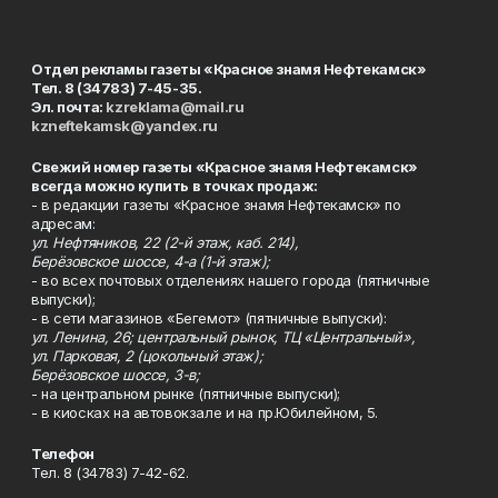
Отдел рекламы газеты «Красное знамя Нефтекамск»
Тел. 8 (34783) 7-45-35.
Эл. почта:
kzreklama@mail.ru
kzneftekamsk@yandex.ru
Свежий номер газеты «Красное знамя Нефтекамск»
всегда можно купить в точках продаж:
- в редакции газеты «Красное знамя Нефтекамск» по
адресам:
ул. Нефтяников, 22 (2-й этаж, каб. 214),
Берёзовское шоссе, 4-а (1-й этаж);
- во всех почтовых отделениях нашего города (пятничные
выпуски);
- в сети магазинов «Бегемот» (пятничные выпуски):
ул. Ленина, 26; центральный рынок, ТЦ «Центральный»,
ул. Парковая, 2 (цокольный этаж);
Берёзовское шоссе, 3-в;
- на центральном рынке (пятничные выпуски);
- в киосках на автовокзале и на пр.Юбилейном, 5.
Телефон
Тел. 8 (34783) 7-42-62.