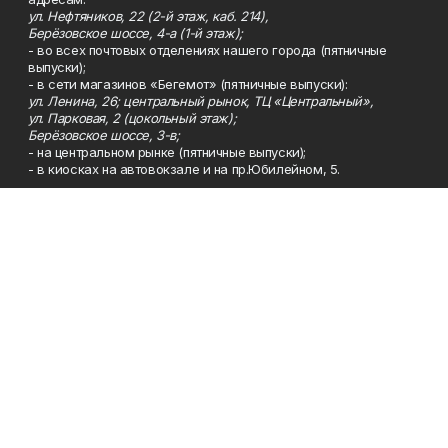
ул. Нефтяников, 22 (2-й этаж, каб. 214),
Берёзовское шоссе, 4-а (1-й этаж);
- во всех почтовых отделениях нашего города (пятничные
выпуски);
- в сети магазинов «Бегемот» (пятничные выпуски):
ул. Ленина, 26; центральный рынок, ТЦ «Центральный»,
ул. Парковая, 2 (цокольный этаж);
Берёзовское шоссе, 3-в;
- на центральном рынке (пятничные выпуски);
- в киосках на автовокзале и на пр.Юбилейном, 5.
Телефон
Тел. 8 (34783) 7-42-62.
Эл. почта
kzgazeta@mail.ru
Адрес
Адрес редакции: 452688, Республика Башкортостан, г.
Нефтекамск, Берёзовское шоссе, 4-а, 3-й этаж.
Рекламная служба
Тел. 8 (34783) 7-45-35.
Редакция
Тел. 8 (34783) 7-42-72, 7-42-92..