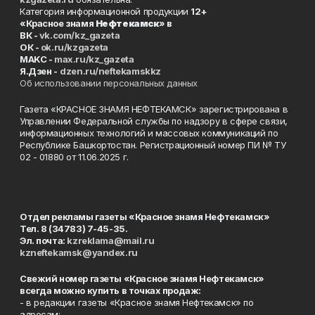
Категория информационной продукции
12+
«Красное знамя
Нефтекамск
» в
ВК -
vk.com/kz_gazeta
ОК -
ok.ru/kzgazeta
MAKC -
max.ru/kz_gazeta
Я.Дзен -
dzen.ru/neftekamskkz
Об использовании персональных данных
Газета «КРАСНОЕ ЗНАМЯ НЕФТЕКАМСК» зарегистрирована в
Управлении Федеральной службы по надзору в сфере связи,
информационных технологий и массовых коммуникаций по
Республике Башкортостан. Регистрационный номер ПИ № ТУ
02 - 01880 от 11.06.2025 г.
Отдел рекламы газеты «Красное знамя Нефтекамск»
Тел. 8 (34783) 7-45-35.
Эл. почта:
kzreklama@mail.ru
kzneftekamsk@yandex.ru
Свежий номер газеты «Красное знамя Нефтекамск»
всегда можно купить в точках продаж:
- в редакции газеты «Красное знамя Нефтекамск» по
адресам: