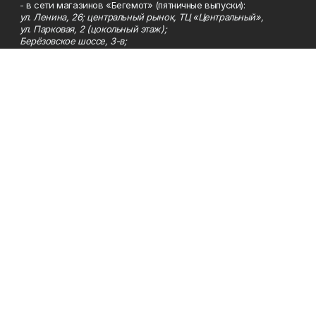
- в сети магазинов «Бегемот» (пятничные выпуски):
ул. Ленина, 26; центральный рынок, ТЦ «Центральный»,
ул. Парковая, 2 (цокольный этаж);
Берёзовское шоссе, 3-в;
- на центральном рынке (пятничные выпуски);
- в киосках на автовокзале и на пр.Юбилейном, 5.
Телефон
Тел. 8 (34783) 7-42-62.
Эл. почта
kzgazeta@mail.ru
Адрес
Адрес редакции: 452688, Республика Башкортостан, г.
Нефтекамск, Берёзовское шоссе, 4-а, 3-й этаж.
Рекламная служба
Тел. 8 (34783) 7-45-35.
Редакция
Тел. 8 (34783) 7-42-72, 7-42-92..
Приемная
Тел. 8 (34783) 7-42-82.
Сотрудничество
Тел. 8 (34783) 7-42-62.