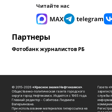
Читайте нас
Партнеры
Фотобанк журналистов РБ
© 2015-2026
«Красное знамя Нефтекамск»
.
Газета 
Общественно-политическая газета городского
зарегист
округа город Нефтекамск. Издаётся с 1965 года.
службы п
Главный редактор - Сабитова Людмила
информац
Валерьяновна.
коммуник
При использовании материалов гиперссылка на
Регистра