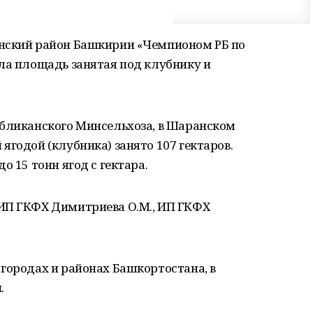
анский район Башкирии «Чемпионом РБ по
ла площадь занятая под клубнику и
убликанского Минсельхоза, в Шаранском
ягодой (клубника) занято 107 гектаров.
о 15 тонн ягод с гектара.
ИП ГКФХ Димитриева О.М., ИП ГКФХ
городах и районах Башкортостана, в
.