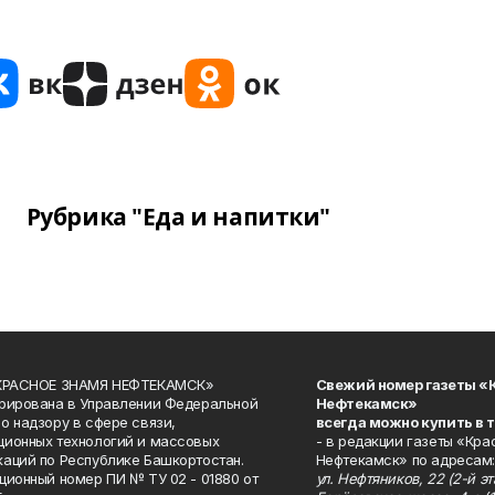
Рубрика "Еда и напитки"
«КРАСНОЕ ЗНАМЯ НЕФТЕКАМСК»
Свежий номер газеты «
рирована в Управлении Федеральной
Нефтекамск»
о надзору в сфере связи,
всегда можно купить в 
ионных технологий и массовых
- в редакции газеты «Кра
аций по Республике Башкортостан.
Нефтекамск» по адресам:
ционный номер ПИ № ТУ 02 - 01880 от
ул. Нефтяников, 22 (2-й эта