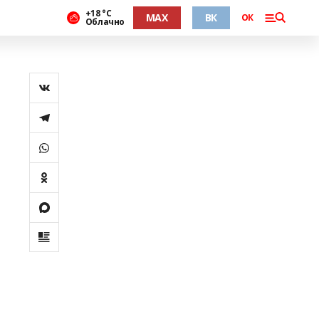
+18 °С
MAX
ВК
ОК
Облачно