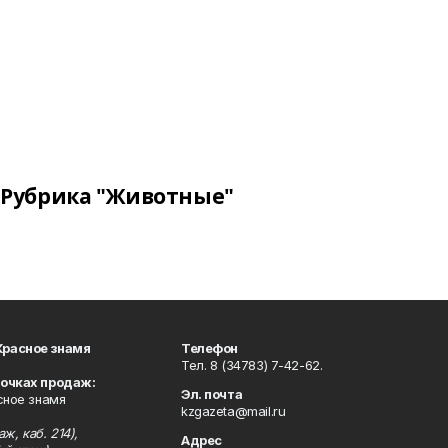
Рубрика "Животные"
Красное знамя
Телефон
Тел. 8 (34783) 7-42-62.
точках продаж:
Эл. почта
сное знамя
kzgazeta@mail.ru
ж, каб. 214),
Адрес