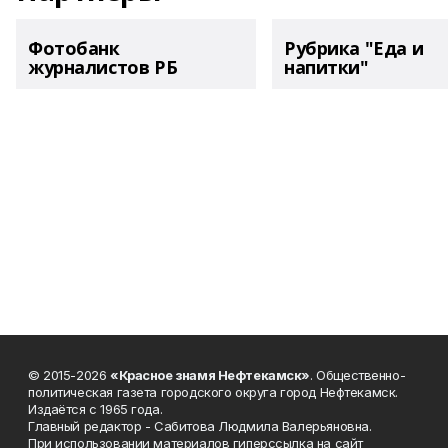
Фотобанк
Рубрика "Еда и
журналистов РБ
напитки"
© 2015-2026
«Красное знамя Нефтекамск»
. Общественно-
политическая газета городского округа город Нефтекамск.
Издаётся с 1965 года.
Главный редактор - Сабитова Людмила Валерьяновна.
При использовании материалов гиперссылка на сайт