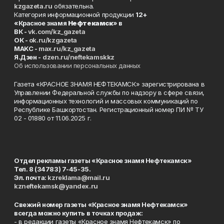
kzgazeta.ru
обязательна.
Категория информационной продукции
12+
«Красное знамя
Нефтекамск
» в
ВК -
vk.com/kz_gazeta
ОК -
ok.ru/kzgazeta
MAKC -
max.ru/kz_gazeta
Я.Дзен -
dzen.ru/neftekamskkz
Об использовании персональных данных
Газета «КРАСНОЕ ЗНАМЯ НЕФТЕКАМСК» зарегистрирована в
Управлении Федеральной службы по надзору в сфере связи,
информационных технологий и массовых коммуникаций по
Республике Башкортостан. Регистрационный номер ПИ № ТУ
02 - 01880 от 11.06.2025 г.
Отдел рекламы газеты «Красное знамя Нефтекамск»
Тел. 8 (34783) 7-45-35.
Эл. почта:
kzreklama@mail.ru
kzneftekamsk@yandex.ru
Свежий номер газеты «Красное знамя Нефтекамск»
всегда можно купить в точках продаж:
- в редакции газеты «Красное знамя Нефтекамск» по