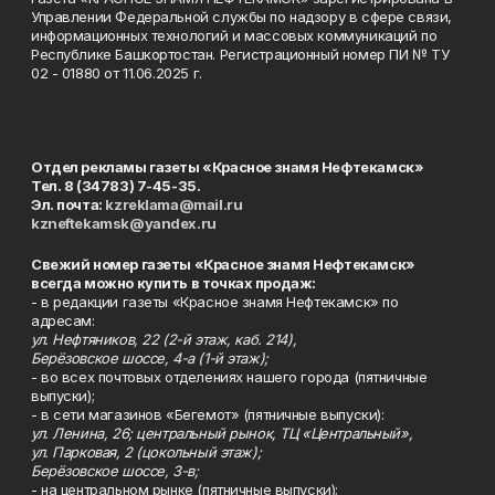
Управлении Федеральной службы по надзору в сфере связи,
информационных технологий и массовых коммуникаций по
Республике Башкортостан. Регистрационный номер ПИ № ТУ
02 - 01880 от 11.06.2025 г.
Отдел рекламы газеты «Красное знамя Нефтекамск»
Тел. 8 (34783) 7-45-35.
Эл. почта:
kzreklama@mail.ru
kzneftekamsk@yandex.ru
Свежий номер газеты «Красное знамя Нефтекамск»
всегда можно купить в точках продаж:
- в редакции газеты «Красное знамя Нефтекамск» по
адресам:
ул. Нефтяников, 22 (2-й этаж, каб. 214),
Берёзовское шоссе, 4-а (1-й этаж);
- во всех почтовых отделениях нашего города (пятничные
выпуски);
- в сети магазинов «Бегемот» (пятничные выпуски):
ул. Ленина, 26; центральный рынок, ТЦ «Центральный»,
ул. Парковая, 2 (цокольный этаж);
Берёзовское шоссе, 3-в;
- на центральном рынке (пятничные выпуски);