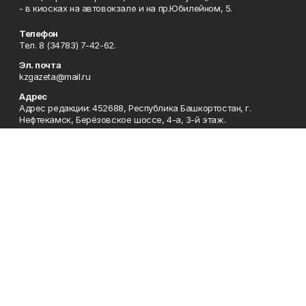
- в киосках на автовокзале и на пр.Юбилейном, 5.
Телефон
Тел. 8 (34783) 7-42-62.
Эл. почта
kzgazeta@mail.ru
Адрес
Адрес редакции: 452688, Республика Башкортостан, г.
Нефтекамск, Берёзовское шоссе, 4-а, 3-й этаж.
Рекламная служба
Тел. 8 (34783) 7-45-35.
Редакция
Тел. 8 (34783) 7-42-72, 7-42-92..
Приемная
Тел. 8 (34783) 7-42-82.
Сотрудничество
Тел. 8 (34783) 7-42-62.
Отдел кадров
Тел. 8 (34783) 7-42-92.