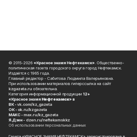
© 2015-2026
«Красное знамя Нефтекамск»
. Общественно-
политическая газета городского округа город Нефтекамск.
Издаётся с 1965 года.
Главный редактор - Сабитова Людмила Валерьяновна.
При использовании материалов гиперссылка на сайт
kzgazeta.ru
обязательна.
Категория информационной продукции
12+
«Красное знамя
Нефтекамск
» в
ВК -
vk.com/kz_gazeta
ОК -
ok.ru/kzgazeta
MAKC -
max.ru/kz_gazeta
Я.Дзен -
dzen.ru/neftekamskkz
Об использовании персональных данных
Газета «КРАСНОЕ ЗНАМЯ НЕФТЕКАМСК» зарегистрирована в