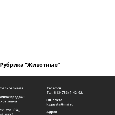
Рубрика "Животные"
Красное знамя
Телефон
Тел. 8 (34783) 7-42-62.
точках продаж:
Эл. почта
сное знамя
kzgazeta@mail.ru
ж, каб. 214),
Адрес
-й этаж);