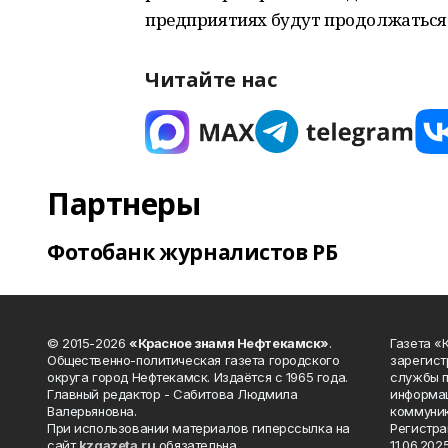
предприятиях будут продолжаться
Читайте нас
Партнеры
Фотобанк журналистов РБ
© 2015-2026
«Красное знамя Нефтекамск»
.
Газета 
Общественно-политическая газета городского
зарегист
округа город Нефтекамск. Издаётся с 1965 года.
службы п
Главный редактор - Сабитова Людмила
информац
Валерьяновна.
коммуник
При использовании материалов гиперссылка на
Регистра
сайт
kzgazeta.ru
обязательна.
11.06.2025