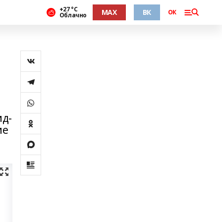
+27 °С
MAX
ВК
ОК
Облачно
ид-
ие