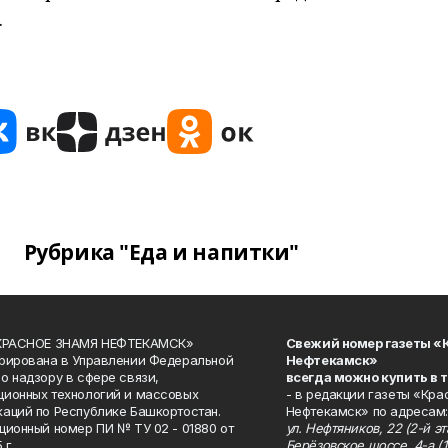
.
Рубрика "Еда и напитки"
«КРАСНОЕ ЗНАМЯ НЕФТЕКАМСК»
Свежий номер газеты «
рирована в Управлении Федеральной
Нефтекамск»
о надзору в сфере связи,
всегда можно купить в 
ионных технологий и массовых
- в редакции газеты «Кра
аций по Республике Башкортостан.
Нефтекамск» по адресам:
ционный номер ПИ № ТУ 02 - 01880 от
ул. Нефтяников, 22 (2-й эта
 г.
Берёзовское шоссе, 4-а (1