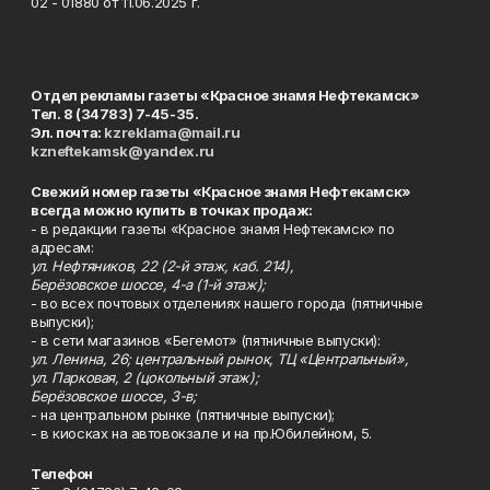
02 - 01880 от 11.06.2025 г.
Отдел рекламы газеты «Красное знамя Нефтекамск»
Тел. 8 (34783) 7-45-35.
Эл. почта:
kzreklama@mail.ru
kzneftekamsk@yandex.ru
Свежий номер газеты «Красное знамя Нефтекамск»
всегда можно купить в точках продаж:
- в редакции газеты «Красное знамя Нефтекамск» по
адресам:
ул. Нефтяников, 22 (2-й этаж, каб. 214),
Берёзовское шоссе, 4-а (1-й этаж);
- во всех почтовых отделениях нашего города (пятничные
выпуски);
- в сети магазинов «Бегемот» (пятничные выпуски):
ул. Ленина, 26; центральный рынок, ТЦ «Центральный»,
ул. Парковая, 2 (цокольный этаж);
Берёзовское шоссе, 3-в;
- на центральном рынке (пятничные выпуски);
- в киосках на автовокзале и на пр.Юбилейном, 5.
Телефон