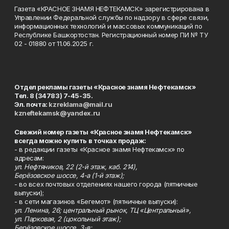
Газета «КРАСНОЕ ЗНАМЯ НЕФТЕКАМСК» зарегистрирована в
Управлении Федеральной службы по надзору в сфере связи,
информационных технологий и массовых коммуникаций по
Республике Башкортостан. Регистрационный номер ПИ № ТУ
02 - 01880 от 11.06.2025 г.
Отдел рекламы газеты «Красное знамя Нефтекамск»
Тел. 8 (34783) 7-45-35.
Эл. почта:
kzreklama@mail.ru
kzneftekamsk@yandex.ru
Свежий номер газеты «Красное знамя Нефтекамск»
всегда можно купить в точках продаж:
- в редакции газеты «Красное знамя Нефтекамск» по
адресам:
ул. Нефтяников, 22 (2-й этаж, каб. 214),
Берёзовское шоссе, 4-а (1-й этаж);
- во всех почтовых отделениях нашего города (пятничные
выпуски);
- в сети магазинов «Бегемот» (пятничные выпуски):
ул. Ленина, 26; центральный рынок, ТЦ «Центральный»,
ул. Парковая, 2 (цокольный этаж);
Берёзовское шоссе, 3-в;