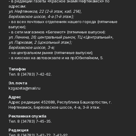
- в редакции газеты «Красное знамя Нефтекамск» по
адресам:
ул. Нефтяников, 22 (2-й этаж, каб. 214),
Берёзовское шоссе, 4-а (1-й этаж);
- во всех почтовых отделениях нашего города (пятничные
выпуски);
- в сети магазинов «Бегемот» (пятничные выпуски):
ул. Ленина, 26; центральный рынок, ТЦ «Центральный»,
ул. Парковая, 2 (цокольный этаж);
Берёзовское шоссе, 3-в;
- на центральном рынке (пятничные выпуски);
- в киосках на автовокзале и на пр.Юбилейном, 5.
Телефон
Тел. 8 (34783) 7-42-62.
Эл. почта
kzgazeta@mail.ru
Адрес
Адрес редакции: 452688, Республика Башкортостан, г.
Нефтекамск, Берёзовское шоссе, 4-а, 3-й этаж.
Рекламная служба
Тел. 8 (34783) 7-45-35.
Редакция
Тел. 8 (34783) 7-42-72, 7-42-92..