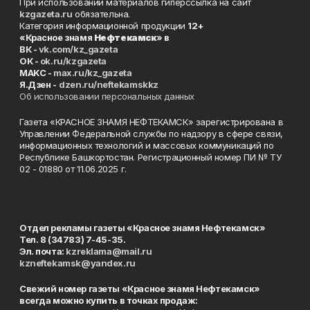
При использовании материалов гиперссылка на сайт
kzgazeta.ru
обязательна.
Категория информационной продукции
12+
«Красное знамя
Нефтекамск
» в
ВК -
vk.com/kz_gazeta
ОК -
ok.ru/kzgazeta
MAKC -
max.ru/kz_gazeta
Я.Дзен -
dzen.ru/neftekamskkz
Об использовании персональных данных
Газета «КРАСНОЕ ЗНАМЯ НЕФТЕКАМСК» зарегистрирована в
Управлении Федеральной службы по надзору в сфере связи,
информационных технологий и массовых коммуникаций по
Республике Башкортостан. Регистрационный номер ПИ № ТУ
02 - 01880 от 11.06.2025 г.
Отдел рекламы газеты «Красное знамя Нефтекамск»
Тел. 8 (34783) 7-45-35.
Эл. почта:
kzreklama@mail.ru
kzneftekamsk@yandex.ru
Свежий номер газеты «Красное знамя Нефтекамск»
всегда можно купить в точках продаж: