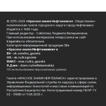
© 2015-2026
«Красное знамя Нефтекамск»
. Общественно-
политическая газета городского округа город Нефтекамск.
Издаётся с 1965 года.
Главный редактор - Сабитова Людмила Валерьяновна.
При использовании материалов гиперссылка на сайт
kzgazeta.ru
обязательна.
Категория информационной продукции
12+
«Красное знамя
Нефтекамск
» в
ВК -
vk.com/kz_gazeta
ОК -
ok.ru/kzgazeta
MAKC -
max.ru/kz_gazeta
Я.Дзен -
dzen.ru/neftekamskkz
Об использовании персональных данных
Газета «КРАСНОЕ ЗНАМЯ НЕФТЕКАМСК» зарегистрирована в
Управлении Федеральной службы по надзору в сфере связи,
информационных технологий и массовых коммуникаций по
Республике Башкортостан. Регистрационный номер ПИ № ТУ
02 - 01880 от 11.06.2025 г.