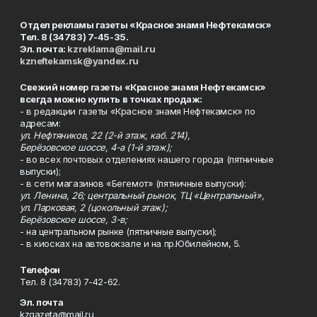
Отдел рекламы газеты «Красное знамя Нефтекамск»
Тел. 8 (34783) 7-45-35.
Эл. почта:
kzreklama@mail.ru
kzneftekamsk@yandex.ru
Свежий номер газеты «Красное знамя Нефтекамск»
всегда можно купить в точках продаж:
- в редакции газеты «Красное знамя Нефтекамск» по
адресам:
ул. Нефтяников, 22 (2-й этаж, каб. 214),
Берёзовское шоссе, 4-а (1-й этаж);
- во всех почтовых отделениях нашего города (пятничные
выпуски);
- в сети магазинов «Бегемот» (пятничные выпуски):
ул. Ленина, 26; центральный рынок, ТЦ «Центральный»,
ул. Парковая, 2 (цокольный этаж);
Берёзовское шоссе, 3-в;
- на центральном рынке (пятничные выпуски);
- в киосках на автовокзале и на пр.Юбилейном, 5.
Телефон
Тел. 8 (34783) 7-42-62.
Эл. почта
kzgazeta@mail.ru