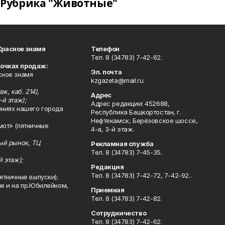
Рубрика "Животные"
Красное знамя
Телефон
Тел. 8 (34783) 7-42-62.
точках продаж:
Эл. почта
сное знамя
kzgazeta@mail.ru
ж, каб. 214),
Адрес
-й этаж);
Адрес редакции: 452688,
ениях нашего города
Республика Башкортостан, г.
Нефтекамск, Берёзовское шоссе,
мот» (пятничные
4-а, 3-й этаж.
ный рынок, ТЦ
Рекламная служба
Тел. 8 (34783) 7-45-35.
й этаж);
Редакция
Тел. 8 (34783) 7-42-72, 7-42-92..
ятничные выпуски);
ле и на пр.Юбилейном,
Приемная
Тел. 8 (34783) 7-42-82.
Сотрудничество
Тел. 8 (34783) 7-42-62.