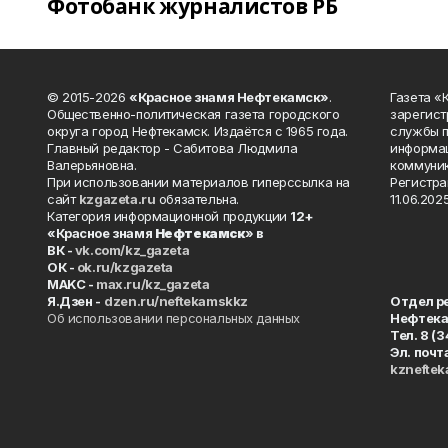
Фотобанк журналистов РБ
© 2015-2026
«Красное знамя Нефтекамск»
.
Газета 
Общественно-политическая газета городского
зарегист
округа город Нефтекамск. Издаётся с 1965 года.
службы п
Главный редактор - Сабитова Людмила
информац
Валерьяновна.
коммуник
При использовании материалов гиперссылка на
Регистра
сайт
kzgazeta.ru
обязательна.
11.06.2025
Категория информационной продукции
12+
«Красное знамя
Нефтекамск
» в
ВК -
vk.com/kz_gazeta
ОК -
ok.ru/kzgazeta
MAKC -
max.ru/kz_gazeta
Я.Дзен -
dzen.ru/neftekamskkz
Отдел р
Об использовании персональных данных
Нефтек
Тел. 8 (
Эл. почт
kznefte