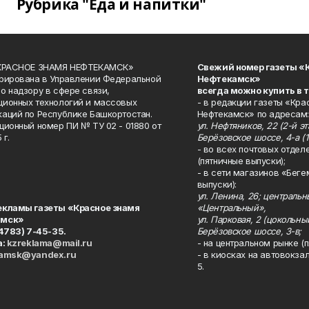
Рубрика "Еда и напитки"
«КРАСНОЕ ЗНАМЯ НЕФТЕКАМСК»
Свежий номер газеты «
рирована в Управлении Федеральной
Нефтекамск»
о надзору в сфере связи,
всегда можно купить в 
ионных технологий и массовых
- в редакции газеты «Кра
аций по Республике Башкортостан.
Нефтекамск» по адресам:
ционный номер ПИ № ТУ 02 - 01880 от
ул. Нефтяников, 22 (2-й эта
 г.
Берёзовское шоссе, 4-а (1
- во всех почтовых отдел
(пятничные выпуски);
- в сети магазинов «Беге
выпуски):
ул. Ленина, 26; централь
екламы газеты «Красное знамя
«Центральный»,
амск»
ул. Парковая, 2 (цокольны
34783) 7-45-35.
Берёзовское шоссе, 3-в;
а:
kzreklama@mail.ru
- на центральном рынке (п
kamsk@yandex.ru
- в киосках на автовокза
5.