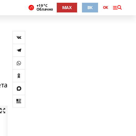
+19 °С
MAX
ВК
ОК
Облачно
ета