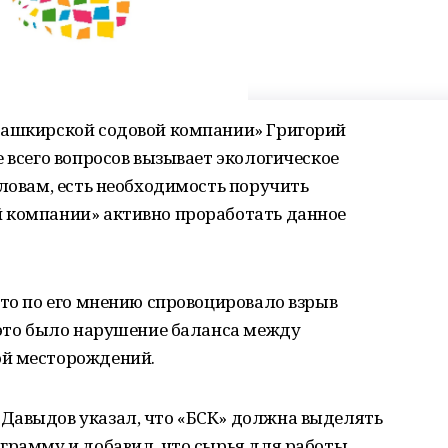
Башкирской содовой компании» Григорий
е всего вопросов вызывает экологическое
словам, есть необходимость поручить
 компании» активно проработать данное
что по его мнению спровоцировало взрыв
 это было нарушение баланса между
ой месторождений.
Давыдов указал, что «БСК» должна выделять
грамму и добавил, что сырья для работы