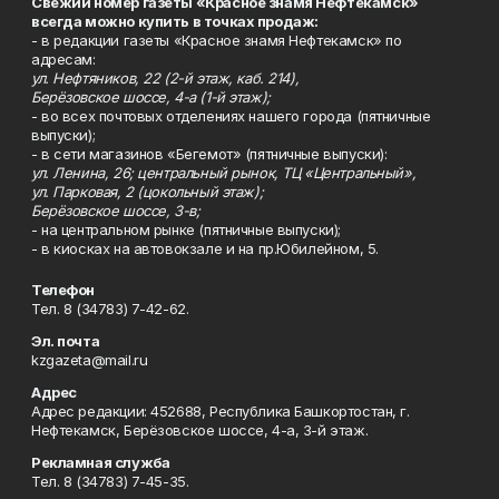
Свежий номер газеты «Красное знамя Нефтекамск»
всегда можно купить в точках продаж:
- в редакции газеты «Красное знамя Нефтекамск» по
адресам:
ул. Нефтяников, 22 (2-й этаж, каб. 214),
Берёзовское шоссе, 4-а (1-й этаж);
- во всех почтовых отделениях нашего города (пятничные
выпуски);
- в сети магазинов «Бегемот» (пятничные выпуски):
ул. Ленина, 26; центральный рынок, ТЦ «Центральный»,
ул. Парковая, 2 (цокольный этаж);
Берёзовское шоссе, 3-в;
- на центральном рынке (пятничные выпуски);
- в киосках на автовокзале и на пр.Юбилейном, 5.
Телефон
Тел. 8 (34783) 7-42-62.
Эл. почта
kzgazeta@mail.ru
Адрес
Адрес редакции: 452688, Республика Башкортостан, г.
Нефтекамск, Берёзовское шоссе, 4-а, 3-й этаж.
Рекламная служба
Тел. 8 (34783) 7-45-35.