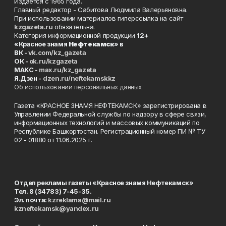
Издаётся с 1965 года.
Главный редактор - Сабитова Людмила Валерьяновна.
При использовании материалов гиперссылка на сайт
kzgazeta.ru
обязательна.
Категория информационной продукции
12+
«Красное знамя
Нефтекамск
» в
ВК -
vk.com/kz_gazeta
ОК -
ok.ru/kzgazeta
MAKC -
max.ru/kz_gazeta
Я.Дзен -
dzen.ru/neftekamskkz
Об использовании персональных данных
Газета «КРАСНОЕ ЗНАМЯ НЕФТЕКАМСК» зарегистрирована в
Управлении Федеральной службы по надзору в сфере связи,
информационных технологий и массовых коммуникаций по
Республике Башкортостан. Регистрационный номер ПИ № ТУ
02 - 01880 от 11.06.2025 г.
Отдел рекламы газеты «Красное знамя Нефтекамск»
Тел. 8 (34783) 7-45-35.
Эл. почта:
kzreklama@mail.ru
kzneftekamsk@yandex.ru