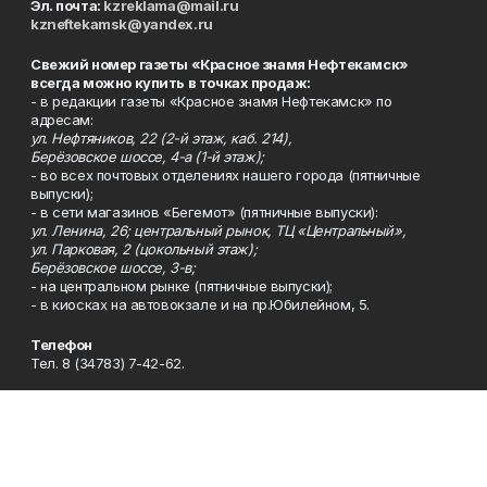
Эл. почта:
kzreklama@mail.ru
kzneftekamsk@yandex.ru
Свежий номер газеты «Красное знамя Нефтекамск»
всегда можно купить в точках продаж:
- в редакции газеты «Красное знамя Нефтекамск» по
адресам:
ул. Нефтяников, 22 (2-й этаж, каб. 214),
Берёзовское шоссе, 4-а (1-й этаж);
- во всех почтовых отделениях нашего города (пятничные
выпуски);
- в сети магазинов «Бегемот» (пятничные выпуски):
ул. Ленина, 26; центральный рынок, ТЦ «Центральный»,
ул. Парковая, 2 (цокольный этаж);
Берёзовское шоссе, 3-в;
- на центральном рынке (пятничные выпуски);
- в киосках на автовокзале и на пр.Юбилейном, 5.
Телефон
Тел. 8 (34783) 7-42-62.
Эл. почта
kzgazeta@mail.ru
Адрес
Адрес редакции: 452688, Республика Башкортостан, г.
Нефтекамск, Берёзовское шоссе, 4-а, 3-й этаж.