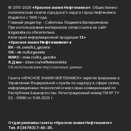
© 2015-2026
«Красное знамя Нефтекамск»
. Общественно-
политическая газета городского округа город Нефтекамск.
Издаётся с 1965 года.
Главный редактор - Сабитова Людмила Валерьяновна.
При использовании материалов гиперссылка на сайт
kzgazeta.ru
обязательна.
Категория информационной продукции
12+
«Красное знамя
Нефтекамск
» в
ВК -
vk.com/kz_gazeta
ОК -
ok.ru/kzgazeta
MAKC -
max.ru/kz_gazeta
Я.Дзен -
dzen.ru/neftekamskkz
Об использовании персональных данных
Газета «КРАСНОЕ ЗНАМЯ НЕФТЕКАМСК» зарегистрирована в
Управлении Федеральной службы по надзору в сфере связи,
информационных технологий и массовых коммуникаций по
Республике Башкортостан. Регистрационный номер ПИ № ТУ
02 - 01880 от 11.06.2025 г.
Отдел рекламы газеты «Красное знамя Нефтекамск»
Тел. 8 (34783) 7-45-35.