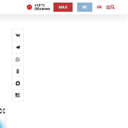
+19 °С
MAX
ВК
ОК
Облачно