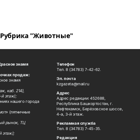
Рубрика "Животные"
Красное знамя
Телефон
Тел. 8 (34783) 7-42-62.
точках продаж:
Эл. почта
сное знамя
kzgazeta@mail.ru
ж, каб. 214),
Адрес
-й этаж);
Адрес редакции: 452688,
ениях нашего города
Республика Башкортостан, г.
Нефтекамск, Берёзовское шоссе,
мот» (пятничные
4-а, 3-й этаж.
ный рынок, ТЦ
Рекламная служба
Тел. 8 (34783) 7-45-35.
й этаж);
Редакция