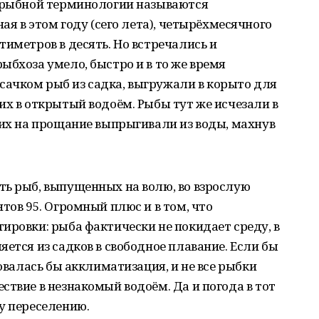
в рыбной терминологии называются
ная в этом году (сего лета), четырёхмесячного
тиметров в десять. Но встречались и
ыбхоза умело, быстро и в то же время
ачком рыб из садка, выгружали в корыто для
их в открытый водоём. Рыбы тут же исчезали в
них на прощание выпрыгивали из воды, махнув
ть рыб, выпущенных на волю, во взрослую
тов 95. Огромный плюс и в том, что
ировки: рыба фактически не покидает среду, в
ется из садков в свободное плавание. Если бы
бовалась бы акклиматизация, и не все рыбки
ствие в незнакомый водоём. Да и погода в тот
у переселению.