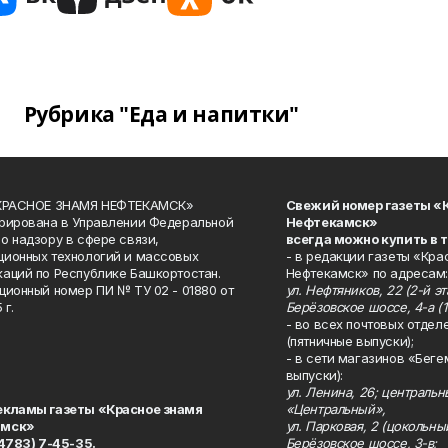
Рубрика "Еда и напитки"
«КРАСНОЕ ЗНАМЯ НЕФТЕКАМСК»
Свежий номер газеты «
рирована в Управлении Федеральной
Нефтекамск»
о надзору в сфере связи,
всегда можно купить в 
ионных технологий и массовых
- в редакции газеты «Кра
аций по Республике Башкортостан.
Нефтекамск» по адресам:
ционный номер ПИ № ТУ 02 - 01880 от
ул. Нефтяников, 22 (2-й эта
 г.
Берёзовское шоссе, 4-а (1
- во всех почтовых отдел
(пятничные выпуски);
- в сети магазинов «Беге
выпуски):
ул. Ленина, 26; централь
екламы газеты «Красное знамя
«Центральный»,
амск»
ул. Парковая, 2 (цокольны
34783) 7-45-35.
Берёзовское шоссе, 3-в;