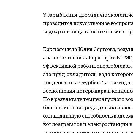
У зарыбления две задачи: экологич
проводится искусственное воспрои
водохранилища в соответствии с т
Как пояснила Юлия Сергеева, веду
аналитической лаборатории КГРЭС,
эффективной работы энергоблоков. 
это пруд-охладитель, вода которог
конденсаторах турбин. Также вода 
восполнения потерь пара и конденс
Но в результате температурного во
благоприятная среда для активного
охлаждающую способность водоёма
котлоагрегатов и электростанции 
водоросли и помогают предотврат