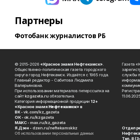
Партнеры
Фотобанк журналистов РБ
© 2015-2026
«Красное знамя Нефтекамск»
.
Газета 
Общественно-политическая газета городского
зарегист
округа город Нефтекамск. Издаётся с 1965 года.
службы п
Главный редактор - Сабитова Людмила
информац
Валерьяновна.
коммуник
При использовании материалов гиперссылка на
Регистра
сайт
kzgazeta.ru
обязательна.
11.06.2025
Категория информационной продукции
12+
«Красное знамя
Нефтекамск
» в
ВК -
vk.com/kz_gazeta
ОК -
ok.ru/kzgazeta
MAKC -
max.ru/kz_gazeta
Я.Дзен -
dzen.ru/neftekamskkz
Отдел р
Об использовании персональных данных
Нефтек
Тел. 8 (