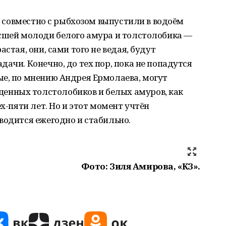
ки совместно с рыбхозом выпустили в водоём
осшей молоди белого амура и толстолобика —
стая, они, сами того не ведая, будут
ачи. Конечно, до тех пор, пока не попадутся
ые, по мнению Андрея Ермолаева, могут
нных толстолобиков и белых амуров, как
ёх-пяти лет. Но и этот момент учтён
водится ежегодно и стабильно.
Фото: Зиля Амирова, «КЗ».