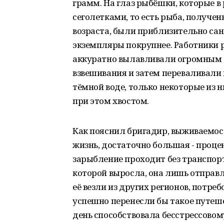
грамм. На глаз рыбёшки, которые 
сеголетками, то есть рыба, получен
возраста, были приблизительно сан
экземпляры покрупнее. Работники р
аккуратно вылавливали огромным с
взвешивания и затем переваливали 
тёмной воде, только некоторые из 
при этом хвостом.
Как пояснил бригадир, выживаемос
жизнь, достаточно большая - процен
зарыбление проходит без транспорт
которой выросла, она лишь отправля
её везли из других регионов, потре
успешно перенесли бы такое путеше
день способствовала бесстрессовом