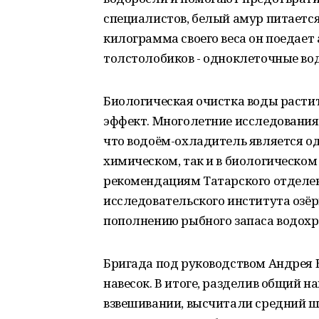
специалистов, белый амур питается
килограмма своего веса он поедает
толстолобиков - одноклеточные вод
Биологическая очистка воды раст
эффект. Многолетние исследования
что водоём-охладитель является од
химическом, так и в биологическом
рекомендациям Татарского отделен
исследовательского института озёрн
пополнению рыбного запаса водох
Бригада под руководством Андрея
навесок. В итоге, разделив общий н
взвешивании, высчитали средний ш