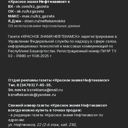
«Красное знамя
Нефтекамск
» в
ВК -
vk.com/kz_gazeta
ОК -
ok.ru/kzgazeta
MAKC -
max.ru/kz_gazeta
Я.Дзен -
dzen.ru/neftekamskkz
Об использовании персональных данных
Газета «КРАСНОЕ ЗНАМЯ НЕФТЕКАМСК» зарегистрирована в
Управлении Федеральной службы по надзору в сфере связи,
информационных технологий и массовых коммуникаций по
Республике Башкортостан. Регистрационный номер ПИ № ТУ
02 - 01880 от 11.06.2025 г.
Отдел рекламы газеты «Красное знамя Нефтекамск»
Тел. 8 (34783) 7-45-35.
Эл. почта:
kzreklama@mail.ru
kzneftekamsk@yandex.ru
Свежий номер газеты «Красное знамя Нефтекамск»
всегда можно купить в точках продаж:
- в редакции газеты «Красное знамя Нефтекамск» по
адресам:
ул. Нефтяников, 22 (2-й этаж, каб. 214),