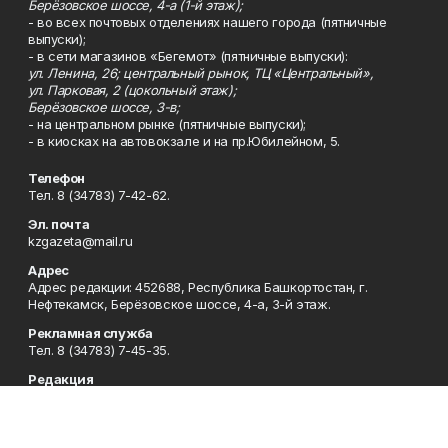
Берёзовское шоссе, 4-а (1-й этаж);
- во всех почтовых отделениях нашего города (пятничные
выпуски);
- в сети магазинов «Бегемот» (пятничные выпуски):
ул. Ленина, 26; центральный рынок, ТЦ «Центральный»,
ул. Парковая, 2 (цокольный этаж);
Берёзовское шоссе, 3-в;
- на центральном рынке (пятничные выпуски);
- в киосках на автовокзале и на пр.Юбилейном, 5.
Телефон
Тел. 8 (34783) 7-42-62.
Эл. почта
kzgazeta@mail.ru
Адрес
Адрес редакции: 452688, Республика Башкортостан, г.
Нефтекамск, Берёзовское шоссе, 4-а, 3-й этаж.
Рекламная служба
Тел. 8 (34783) 7-45-35.
Редакция
Тел. 8 (34783) 7-42-72, 7-42-92..
Приемная
Тел. 8 (34783) 7-42-82.