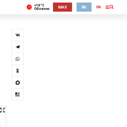
+19 °С
MAX
ВК
ОК
Облачно