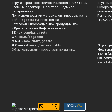
округа город Нефтекамск. Издаётся с 1965 года.
службы п
Главный редактор - Сабитова Людмила
информац
Валерьяновна.
коммуник
При использовании материалов гиперссылка на
Регистра
сайт
kzgazeta.ru
обязательна.
11.06.2025
Категория информационной продукции
12+
«Красное знамя
Нефтекамск
» в
ВК -
vk.com/kz_gazeta
ОК -
ok.ru/kzgazeta
MAKC -
max.ru/kz_gazeta
Я.Дзен -
dzen.ru/neftekamskkz
Отдел р
Об использовании персональных данных
Нефтек
Тел. 8 (
Эл. почт
kznefte