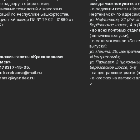
о надзору в сфере связи,
всегда можно купить в 
ионных технологий и массовых
- в редакции газеты «Кра
аций по Республике Башкортостан.
Нефтекамск» по адресам:
ционный номер ПИ № ТУ 02 - 01880 от
ул. Нефтяников, 22 (2-й эта
 г.
Берёзовское шоссе, 4-а (1
- во всех почтовых отдел
(пятничные выпуски);
- в сети магазинов «Беге
выпуски):
ул. Ленина, 26; централь
екламы газеты «Красное знамя
«Центральный»,
амск»
ул. Парковая, 2 (цокольны
34783) 7-45-35.
Берёзовское шоссе, 3-в;
а:
kzreklama@mail.ru
- на центральном рынке (п
kamsk@yandex.ru
- в киосках на автовокза
5.