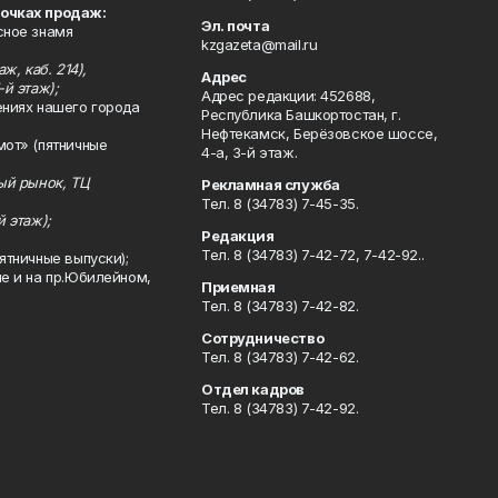
точках продаж:
Эл. почта
сное знамя
kzgazeta@mail.ru
ж, каб. 214),
Адрес
-й этаж);
Адрес редакции: 452688,
ениях нашего города
Республика Башкортостан, г.
Нефтекамск, Берёзовское шоссе,
мот» (пятничные
4-а, 3-й этаж.
ный рынок, ТЦ
Рекламная служба
Тел. 8 (34783) 7-45-35.
й этаж);
Редакция
Тел. 8 (34783) 7-42-72, 7-42-92..
ятничные выпуски);
ле и на пр.Юбилейном,
Приемная
Тел. 8 (34783) 7-42-82.
Сотрудничество
Тел. 8 (34783) 7-42-62.
Отдел кадров
Тел. 8 (34783) 7-42-92.