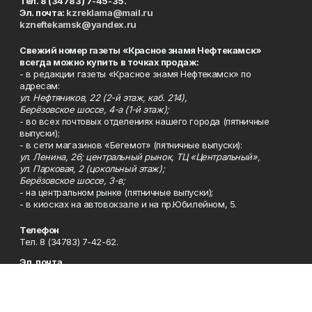
Тел. 8 (34783) 7-45-35.
Эл. почта:
kzreklama@mail.ru
kzneftekamsk@yandex.ru
Свежий номер газеты «Красное знамя Нефтекамск»
всегда можно купить в точках продаж:
- в редакции газеты «Красное знамя Нефтекамск» по
адресам:
ул. Нефтяников, 22 (2-й этаж, каб. 214),
Берёзовское шоссе, 4-а (1-й этаж);
- во всех почтовых отделениях нашего города (пятничные
выпуски);
- в сети магазинов «Бегемот» (пятничные выпуски):
ул. Ленина, 26; центральный рынок, ТЦ «Центральный»,
ул. Парковая, 2 (цокольный этаж);
Берёзовское шоссе, 3-в;
- на центральном рынке (пятничные выпуски);
- в киосках на автовокзале и на пр.Юбилейном, 5.
Телефон
Тел. 8 (34783) 7-42-62.
Эл. почта
kzgazeta@mail.ru
Адрес
Адрес редакции: 452688, Республика Башкортостан, г.