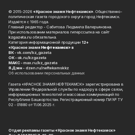
© 2015-2026
«Красное знамя Нефтекамск»
. Общественно-
политическая газета городского округа город Нефтекамск.
Издаётся с 1965 года.
Главный редактор - Сабитова Людмила Валерьяновна.
При использовании материалов гиперссылка на сайт
kzgazeta.ru
обязательна.
Категория информационной продукции
12+
«Красное знамя
Нефтекамск
» в
ВК -
vk.com/kz_gazeta
ОК -
ok.ru/kzgazeta
MAKC -
max.ru/kz_gazeta
Я.Дзен -
dzen.ru/neftekamskkz
Об использовании персональных данных
Газета «КРАСНОЕ ЗНАМЯ НЕФТЕКАМСК» зарегистрирована в
Управлении Федеральной службы по надзору в сфере связи,
информационных технологий и массовых коммуникаций по
Республике Башкортостан. Регистрационный номер ПИ № ТУ
02 - 01880 от 11.06.2025 г.
Отдел рекламы газеты «Красное знамя Нефтекамск»