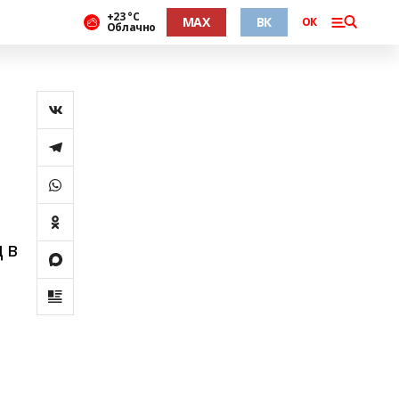
+23 °С
MAX
ВК
ОК
Облачно
 в