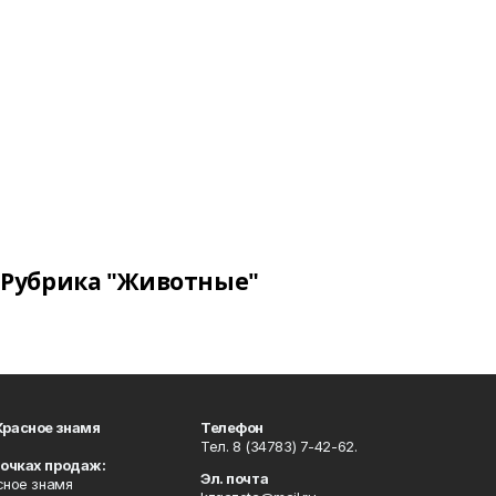
Рубрика "Животные"
Красное знамя
Телефон
Тел. 8 (34783) 7-42-62.
точках продаж:
Эл. почта
сное знамя