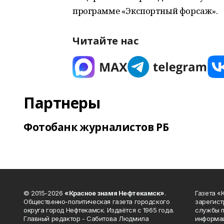
программе «Экспортный форсаж».
Читайте нас
Партнеры
Фотобанк журналистов РБ
© 2015-2026
«Красное знамя Нефтекамск»
.
Газета 
Общественно-политическая газета городского
зарегист
округа город Нефтекамск. Издаётся с 1965 года.
службы п
Главный редактор - Сабитова Людмила
информац