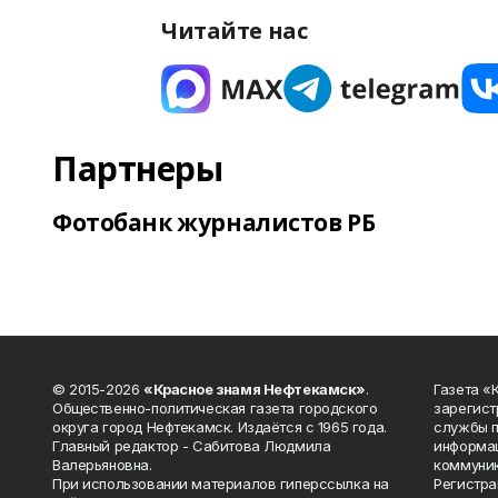
Читайте нас
Партнеры
Фотобанк журналистов РБ
© 2015-2026
«Красное знамя Нефтекамск»
.
Газета 
Общественно-политическая газета городского
зарегист
округа город Нефтекамск. Издаётся с 1965 года.
службы п
Главный редактор - Сабитова Людмила
информац
Валерьяновна.
коммуник
При использовании материалов гиперссылка на
Регистра