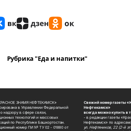
Рубрика "Еда и напитки"
«КРАСНОЕ ЗНАМЯ НЕФТЕКАМСК»
Свежий номер газеты «
рирована в Управлении Федеральной
Нефтекамск»
о надзору в сфере связи,
всегда можно купить в 
ионных технологий и массовых
- в редакции газеты «Кра
аций по Республике Башкортостан.
Нефтекамск» по адресам:
ционный номер ПИ № ТУ 02 - 01880 от
ул. Нефтяников, 22 (2-й эта