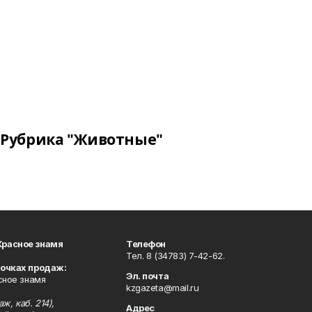
Рубрика "Животные"
Красное знамя
Телефон
Тел. 8 (34783) 7-42-62.
точках продаж:
Эл. почта
сное знамя
kzgazeta@mail.ru
ж, каб. 214),
Адрес