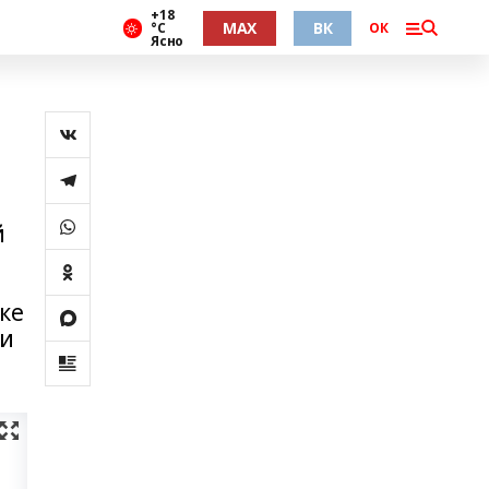
+18
MAX
ВК
°С
ОК
Ясно
й
ке
 и