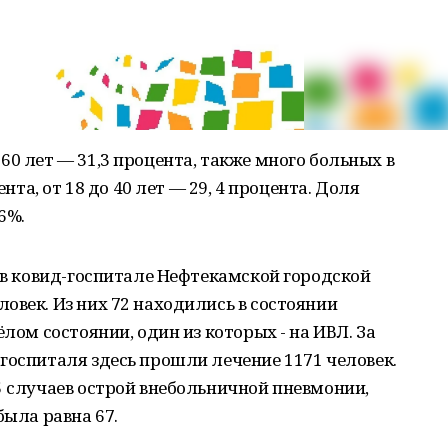
60 лет — 31,3 процента, также много больных в
ента, от 18 до 40 лет — 29, 4 процента. Доля
6%.
я в ковид-госпитале Нефтекамской городской
овек. Из них 72 находились в состоянии
ёлом состоянии, один из которых - на ИВЛ. За
госпиталя здесь прошли лечение 1171 человек.
5 случаев острой внебольничной пневмонии,
была равна 67.