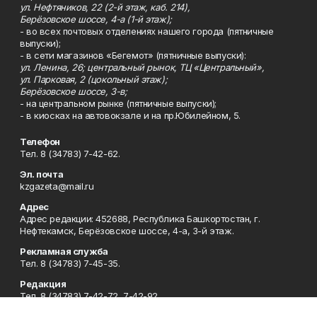
ул. Нефтяников, 22 (2-й этаж, каб. 214),
Берёзовское шоссе, 4-а (1-й этаж);
- во всех почтовых отделениях нашего города (пятничные
выпуски);
- в сети магазинов «Бегемот» (пятничные выпуски):
ул. Ленина, 26; центральный рынок, ТЦ «Центральный»,
ул. Парковая, 2 (цокольный этаж);
Берёзовское шоссе, 3-в;
- на центральном рынке (пятничные выпуски);
- в киосках на автовокзале и на пр.Юбилейном, 5.
Телефон
Тел. 8 (34783) 7-42-62.
Эл. почта
kzgazeta@mail.ru
Адрес
Адрес редакции: 452688, Республика Башкортостан, г.
Нефтекамск, Берёзовское шоссе, 4-а, 3-й этаж.
Рекламная служба
Тел. 8 (34783) 7-45-35.
Редакция
Тел. 8 (34783) 7-42-72, 7-42-92..
Приемная