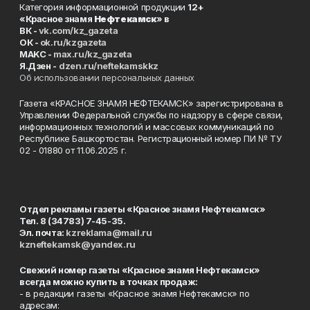
Категория информационной продукции
12+
«Красное знамя
Нефтекамск
» в
ВК -
vk.com/kz_gazeta
ОК -
ok.ru/kzgazeta
MAKC -
max.ru/kz_gazeta
Я.Дзен -
dzen.ru/neftekamskkz
Об использовании персональных данных
Газета «КРАСНОЕ ЗНАМЯ НЕФТЕКАМСК» зарегистрирована в
Управлении Федеральной службы по надзору в сфере связи,
информационных технологий и массовых коммуникаций по
Республике Башкортостан. Регистрационный номер ПИ № ТУ
02 - 01880 от 11.06.2025 г.
Отдел рекламы газеты «Красное знамя Нефтекамск»
Тел. 8 (34783) 7-45-35.
Эл. почта:
kzreklama@mail.ru
kzneftekamsk@yandex.ru
Свежий номер газеты «Красное знамя Нефтекамск»
всегда можно купить в точках продаж:
- в редакции газеты «Красное знамя Нефтекамск» по
адресам: