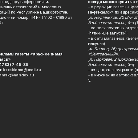
о надзору в сфере связи,
всегда можно купить в 
ионных технологий и массовых
- в редакции газеты «Кра
аций по Республике Башкортостан.
Нефтекамск» по адресам:
ционный номер ПИ № ТУ 02 - 01880 от
ул. Нефтяников, 22 (2-й эта
 г.
Берёзовское шоссе, 4-а (1
- во всех почтовых отдел
(пятничные выпуски);
- в сети магазинов «Беге
выпуски):
ул. Ленина, 26; централь
екламы газеты «Красное знамя
«Центральный»,
амск»
ул. Парковая, 2 (цокольны
34783) 7-45-35.
Берёзовское шоссе, 3-в;
а:
kzreklama@mail.ru
- на центральном рынке (п
kamsk@yandex.ru
- в киосках на автовокза
5.