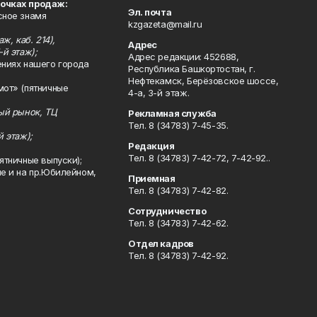
точках продаж:
Эл. почта
сное знамя
kzgazeta@mail.ru
ж, каб. 214),
Адрес
-й этаж);
Адрес редакции: 452688,
ениях нашего города
Республика Башкортостан, г.
Нефтекамск, Берёзовское шоссе,
мот» (пятничные
4-а, 3-й этаж.
ный рынок, ТЦ
Рекламная служба
Тел. 8 (34783) 7-45-35.
й этаж);
Редакция
Тел. 8 (34783) 7-42-72, 7-42-92..
ятничные выпуски);
ле и на пр.Юбилейном,
Приемная
Тел. 8 (34783) 7-42-82.
Сотрудничество
Тел. 8 (34783) 7-42-62.
Отдел кадров
Тел. 8 (34783) 7-42-92.