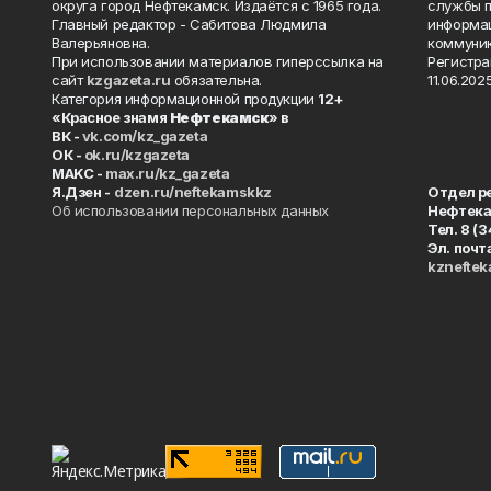
округа город Нефтекамск. Издаётся с 1965 года.
службы п
Главный редактор - Сабитова Людмила
информац
Валерьяновна.
коммуник
При использовании материалов гиперссылка на
Регистра
сайт
kzgazeta.ru
обязательна.
11.06.2025
Категория информационной продукции
12+
«Красное знамя
Нефтекамск
» в
ВК -
vk.com/kz_gazeta
ОК -
ok.ru/kzgazeta
MAKC -
max.ru/kz_gazeta
Я.Дзен -
dzen.ru/neftekamskkz
Отдел р
Об использовании персональных данных
Нефтек
Тел. 8 (
Эл. почт
kznefte