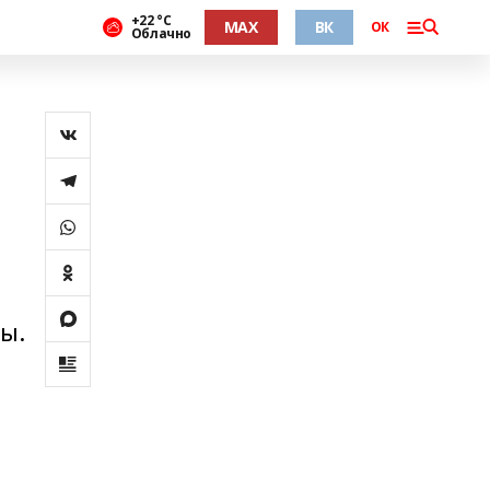
+22 °С
MAX
ВК
ОК
Облачно
ы.