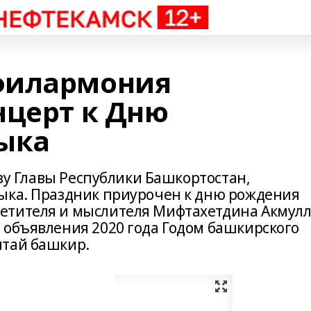
филармония
нцерт к Дню
ыка
азу Главы Республики Башкортостан,
ыка. Праздник приурочен к дню рождения
етителя и мыслителя Мифтахетдина Акмулл
 объявления 2020 года Годом башкирского
лтай башкир.