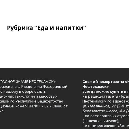
Рубрика "Еда и напитки"
«КРАСНОЕ ЗНАМЯ НЕФТЕКАМСК»
Свежий номер газеты «
рирована в Управлении Федеральной
Нефтекамск»
о надзору в сфере связи,
всегда можно купить в 
ионных технологий и массовых
- в редакции газеты «Кра
аций по Республике Башкортостан.
Нефтекамск» по адресам:
ционный номер ПИ № ТУ 02 - 01880 от
ул. Нефтяников, 22 (2-й эта
 г.
Берёзовское шоссе, 4-а (1
- во всех почтовых отдел
(пятничные выпуски);
- в сети магазинов «Беге