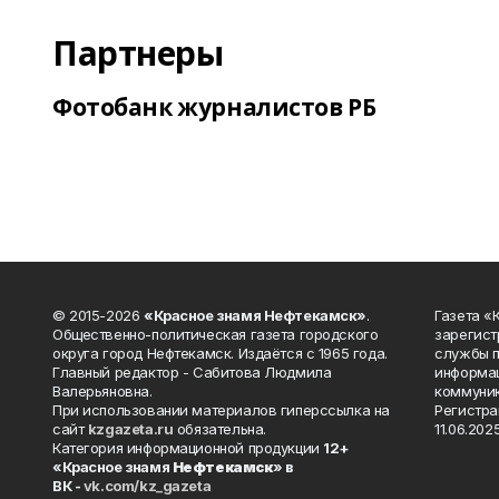
Партнеры
Фотобанк журналистов РБ
© 2015-2026
«Красное знамя Нефтекамск»
.
Газета 
Общественно-политическая газета городского
зарегист
округа город Нефтекамск. Издаётся с 1965 года.
службы п
Главный редактор - Сабитова Людмила
информац
Валерьяновна.
коммуник
При использовании материалов гиперссылка на
Регистра
сайт
kzgazeta.ru
обязательна.
11.06.2025
Категория информационной продукции
12+
«Красное знамя
Нефтекамск
» в
ВК -
vk.com/kz_gazeta