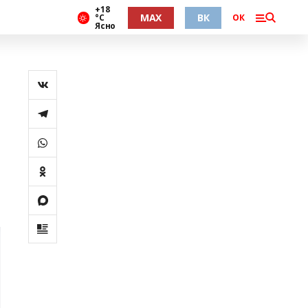
+18
MAX
ВК
°С
ОК
Ясно