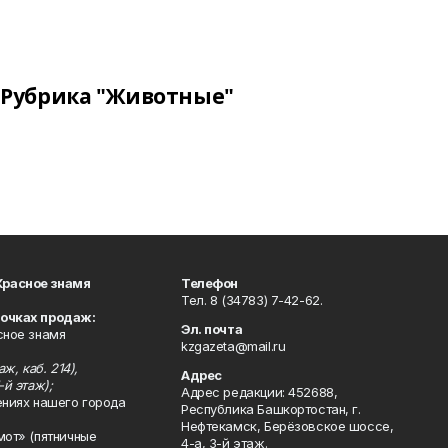
Рубрика "Животные"
Красное знамя
Телефон
Тел. 8 (34783) 7-42-62.
точках продаж:
Эл. почта
сное знамя
kzgazeta@mail.ru
ж, каб. 214),
Адрес
-й этаж);
Адрес редакции: 452688,
ениях нашего города
Республика Башкортостан, г.
Нефтекамск, Берёзовское шоссе,
мот» (пятничные
4-а, 3-й этаж.