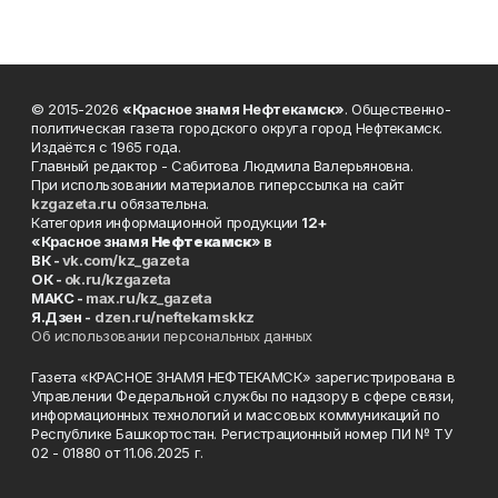
© 2015-2026
«Красное знамя Нефтекамск»
. Общественно-
политическая газета городского округа город Нефтекамск.
Издаётся с 1965 года.
Главный редактор - Сабитова Людмила Валерьяновна.
При использовании материалов гиперссылка на сайт
kzgazeta.ru
обязательна.
Категория информационной продукции
12+
«Красное знамя
Нефтекамск
» в
ВК -
vk.com/kz_gazeta
ОК -
ok.ru/kzgazeta
MAKC -
max.ru/kz_gazeta
Я.Дзен -
dzen.ru/neftekamskkz
Об использовании персональных данных
Газета «КРАСНОЕ ЗНАМЯ НЕФТЕКАМСК» зарегистрирована в
Управлении Федеральной службы по надзору в сфере связи,
информационных технологий и массовых коммуникаций по
Республике Башкортостан. Регистрационный номер ПИ № ТУ
02 - 01880 от 11.06.2025 г.