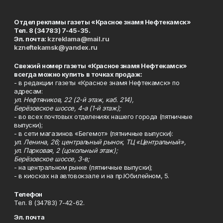
Отдел рекламы газеты «Красное знамя Нефтекамск»
Тел. 8 (34783) 7-45-35.
Эл. почта:
kzreklama@mail.ru
kzneftekamsk@yandex.ru
Свежий номер газеты «Красное знамя Нефтекамск»
всегда можно купить в точках продаж:
- в редакции газеты «Красное знамя Нефтекамск» по
адресам:
ул. Нефтяников, 22 (2-й этаж, каб. 214),
Берёзовское шоссе, 4-а (1-й этаж);
- во всех почтовых отделениях нашего города (пятничные
выпуски);
- в сети магазинов «Бегемот» (пятничные выпуски):
ул. Ленина, 26; центральный рынок, ТЦ «Центральный»,
ул. Парковая, 2 (цокольный этаж);
Берёзовское шоссе, 3-в;
- на центральном рынке (пятничные выпуски);
- в киосках на автовокзале и на пр.Юбилейном, 5.
Телефон
Тел. 8 (34783) 7-42-62.
Эл. почта