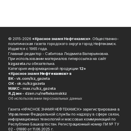
© 2015-2026
«Красное знамя Нефтекамск»
. Общественно-
политическая газета городского округа город Нефтекамск.
Издаётся с 1965 года.
Главный редактор - Сабитова Людмила Валерьяновна.
При использовании материалов гиперссылка на сайт
kzgazeta.ru
обязательна.
Категория информационной продукции
12+
«Красное знамя
Нефтекамск
» в
ВК -
vk.com/kz_gazeta
ОК -
ok.ru/kzgazeta
MAKC -
max.ru/kz_gazeta
Я.Дзен -
dzen.ru/neftekamskkz
Об использовании персональных данных
Газета «КРАСНОЕ ЗНАМЯ НЕФТЕКАМСК» зарегистрирована в
Управлении Федеральной службы по надзору в сфере связи,
информационных технологий и массовых коммуникаций по
Республике Башкортостан. Регистрационный номер ПИ № ТУ
02 - 01880 от 11.06.2025 г.