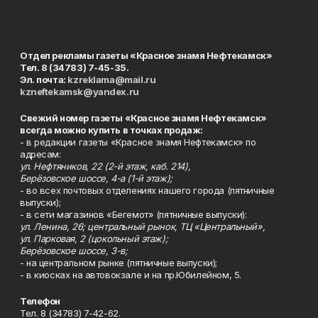
Отдел рекламы газеты «Красное знамя Нефтекамск»
Тел. 8 (34783) 7-45-35.
Эл. почта:
kzreklama@mail.ru
kzneftekamsk@yandex.ru
Свежий номер газеты «Красное знамя Нефтекамск»
всегда можно купить в точках продаж:
- в редакции газеты «Красное знамя Нефтекамск» по
адресам:
ул. Нефтяников, 22 (2-й этаж, каб. 214),
Берёзовское шоссе, 4-а (1-й этаж);
- во всех почтовых отделениях нашего города (пятничные
выпуски);
- в сети магазинов «Бегемот» (пятничные выпуски):
ул. Ленина, 26; центральный рынок, ТЦ «Центральный»,
ул. Парковая, 2 (цокольный этаж);
Берёзовское шоссе, 3-в;
- на центральном рынке (пятничные выпуски);
- в киосках на автовокзале и на пр.Юбилейном, 5.
Телефон
Тел. 8 (34783) 7-42-62.