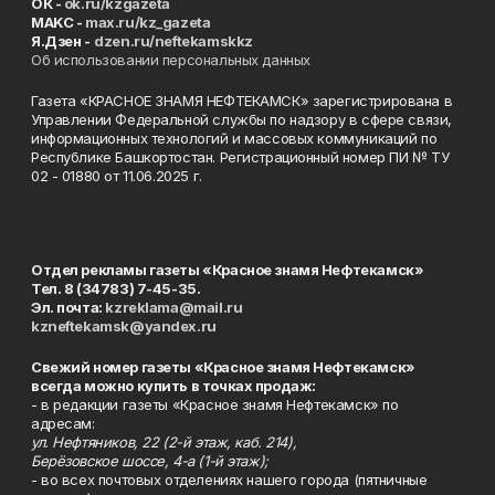
ОК -
ok.ru/kzgazeta
MAKC -
max.ru/kz_gazeta
Я.Дзен -
dzen.ru/neftekamskkz
Об использовании персональных данных
Газета «КРАСНОЕ ЗНАМЯ НЕФТЕКАМСК» зарегистрирована в
Управлении Федеральной службы по надзору в сфере связи,
информационных технологий и массовых коммуникаций по
Республике Башкортостан. Регистрационный номер ПИ № ТУ
02 - 01880 от 11.06.2025 г.
Отдел рекламы газеты «Красное знамя Нефтекамск»
Тел. 8 (34783) 7-45-35.
Эл. почта:
kzreklama@mail.ru
kzneftekamsk@yandex.ru
Свежий номер газеты «Красное знамя Нефтекамск»
всегда можно купить в точках продаж:
- в редакции газеты «Красное знамя Нефтекамск» по
адресам:
ул. Нефтяников, 22 (2-й этаж, каб. 214),
Берёзовское шоссе, 4-а (1-й этаж);
- во всех почтовых отделениях нашего города (пятничные