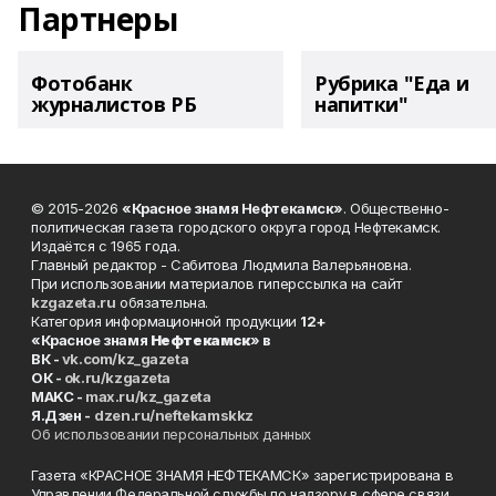
Партнеры
Фотобанк
Рубрика "Еда и
журналистов РБ
напитки"
© 2015-2026
«Красное знамя Нефтекамск»
. Общественно-
политическая газета городского округа город Нефтекамск.
Издаётся с 1965 года.
Главный редактор - Сабитова Людмила Валерьяновна.
При использовании материалов гиперссылка на сайт
kzgazeta.ru
обязательна.
Категория информационной продукции
12+
«Красное знамя
Нефтекамск
» в
ВК -
vk.com/kz_gazeta
ОК -
ok.ru/kzgazeta
MAKC -
max.ru/kz_gazeta
Я.Дзен -
dzen.ru/neftekamskkz
Об использовании персональных данных
Газета «КРАСНОЕ ЗНАМЯ НЕФТЕКАМСК» зарегистрирована в
Управлении Федеральной службы по надзору в сфере связи,