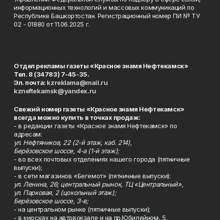
информационных технологий и массовых коммуникаций по
Республике Башкортостан. Регистрационный номер ПИ № ТУ
02 - 01880 от 11.06.2025 г.
Отдел рекламы газеты «Красное знамя Нефтекамск»
Тел. 8 (34783) 7-45-35.
Эл. почта:
kzreklama@mail.ru
kzneftekamsk@yandex.ru
Свежий номер газеты «Красное знамя Нефтекамск»
всегда можно купить в точках продаж:
- в редакции газеты «Красное знамя Нефтекамск» по
адресам:
ул. Нефтяников, 22 (2-й этаж, каб. 214),
Берёзовское шоссе, 4-а (1-й этаж);
- во всех почтовых отделениях нашего города (пятничные
выпуски);
- в сети магазинов «Бегемот» (пятничные выпуски):
ул. Ленина, 26; центральный рынок, ТЦ «Центральный»,
ул. Парковая, 2 (цокольный этаж);
Берёзовское шоссе, 3-в;
- на центральном рынке (пятничные выпуски);
- в киосках на автовокзале и на пр.Юбилейном, 5.