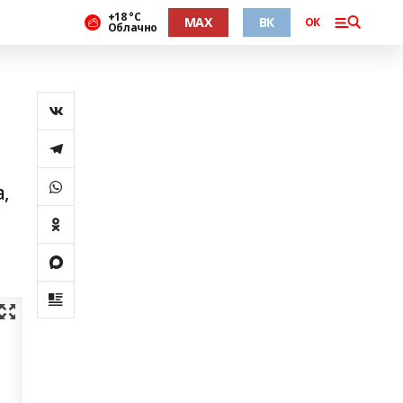
+18 °С
MAX
ВК
ОК
Облачно
,