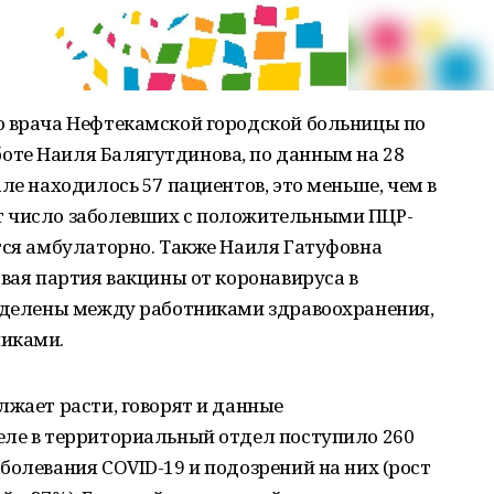
о врача Нефтекамской городской больницы по
те Наиля Балягутдинова, по данным на 28
ле находилось 57 пациентов, это меньше, чем в
т число заболевших с положительными ПЦР-
тся амбулаторно. Также Наиля Гатуфовна
овая партия вакцины от коронавируса в
ределены между работниками здравоохранения,
никами.
лжает расти, говорят и данные
еле в территориальный отдел поступило 260
болевания COVID-19 и подозрений на них (рост