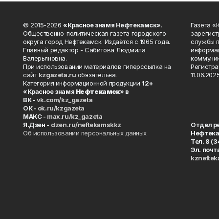
© 2015-2026
«Красное знамя Нефтекамск»
.
Газета 
Общественно-политическая газета городского
зарегист
округа город Нефтекамск. Издаётся с 1965 года.
службы п
Главный редактор - Сабитова Людмила
информац
Валерьяновна.
коммуник
При использовании материалов гиперссылка на
Регистра
сайт
kzgazeta.ru
обязательна.
11.06.2025
Категория информационной продукции
12+
«Красное знамя
Нефтекамск
» в
ВК -
vk.com/kz_gazeta
ОК -
ok.ru/kzgazeta
MAKC -
max.ru/kz_gazeta
Я.Дзен -
dzen.ru/neftekamskkz
Отдел р
Об использовании персональных данных
Нефтек
Тел. 8 (
Эл. почт
kznefte