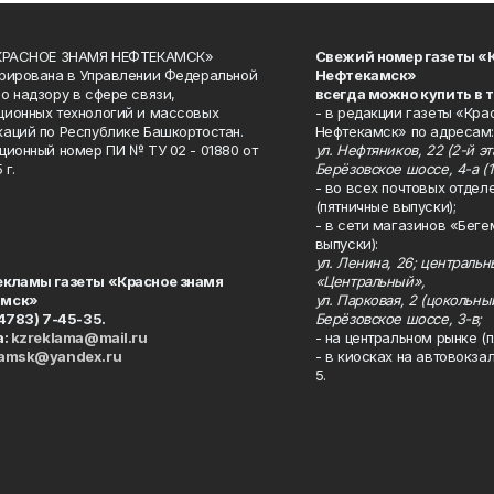
«КРАСНОЕ ЗНАМЯ НЕФТЕКАМСК»
Свежий номер газеты «
рирована в Управлении Федеральной
Нефтекамск»
о надзору в сфере связи,
всегда можно купить в 
ионных технологий и массовых
- в редакции газеты «Кра
аций по Республике Башкортостан.
Нефтекамск» по адресам:
ционный номер ПИ № ТУ 02 - 01880 от
ул. Нефтяников, 22 (2-й эта
 г.
Берёзовское шоссе, 4-а (1
- во всех почтовых отдел
(пятничные выпуски);
- в сети магазинов «Беге
выпуски):
ул. Ленина, 26; централь
екламы газеты «Красное знамя
«Центральный»,
амск»
ул. Парковая, 2 (цокольны
34783) 7-45-35.
Берёзовское шоссе, 3-в;
а:
kzreklama@mail.ru
- на центральном рынке (п
kamsk@yandex.ru
- в киосках на автовокза
5.