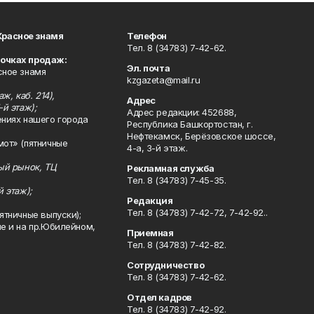
Красное знамя
Телефон
Тел. 8 (34783) 7-42-62.
точках продаж:
Эл. почта
сное знамя
kzgazeta@mail.ru
ж, каб. 214),
Адрес
-й этаж);
Адрес редакции: 452688,
ениях нашего города
Республика Башкортостан, г.
Нефтекамск, Берёзовское шоссе,
мот» (пятничные
4-а, 3-й этаж.
ный рынок, ТЦ
Рекламная служба
Тел. 8 (34783) 7-45-35.
й этаж);
Редакция
Тел. 8 (34783) 7-42-72, 7-42-92..
ятничные выпуски);
ле и на пр.Юбилейном,
Приемная
Тел. 8 (34783) 7-42-82.
Сотрудничество
Тел. 8 (34783) 7-42-62.
Отдел кадров
Тел. 8 (34783) 7-42-92.